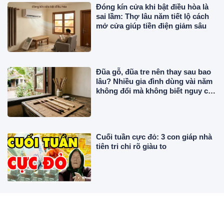
Đóng kín cửa khi bật điều hòa là
sai lầm: Thợ lâu năm tiết lộ cách
mở cửa giúp tiền điện giảm sâu
Đũa gỗ, đũa tre nên thay sau bao
lâu? Nhiều gia đình dùng vài năm
không đổi mà không biết nguy cơ
này!
Cuối tuần cực đỏ: 3 con giáp nhà
tiên tri chỉ rõ giàu to
Vì sao xe cứu hỏa thường có màu
đỏ mà không phải màu vàng, đen?