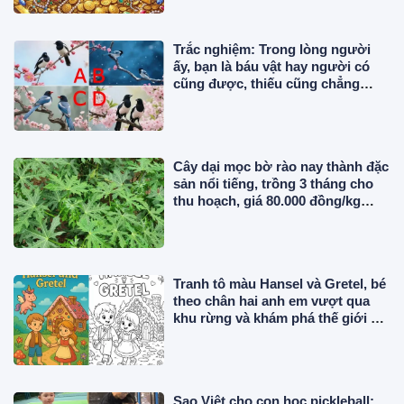
Trắc nghiệm: Trong lòng người
ấy, bạn là báu vật hay người có
cũng được, thiếu cũng chẳng
sao?
Cây dại mọc bờ rào nay thành đặc
sản nổi tiếng, trồng 3 tháng cho
thu hoạch, giá 80.000 đồng/kg
được ưa chuộng ở thành phố
Tranh tô màu Hansel và Gretel, bé
theo chân hai anh em vượt qua
khu rừng và khám phá thế giới cổ
tích đầy màu sắc
Sao Việt cho con học pickleball: