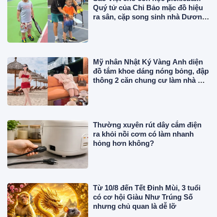
Quý tử của Chi Bảo mặc đồ hiệu
ra sân, cặp song sinh nhà Dương
Khắc Linh chuyên nghiệp
Mỹ nhân Nhật Ký Vàng Anh diện
đồ tắm khoe dáng nóng bỏng, đập
thông 2 căn chung cư làm nhà ở,
"phủ" đồ hiệu đắt đỏ
Thường xuyên rút dây cắm điện
ra khỏi nồi cơm có làm nhanh
hỏng hơn không?
Từ 10/8 đến Tết Đinh Mùi, 3 tuổi
có cơ hội Giàu Như Trúng Số
nhưng chủ quan là dễ lỡ