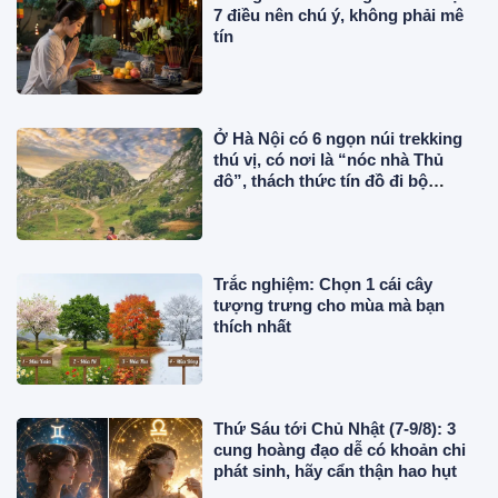
7 điều nên chú ý, không phải mê
tín
Ở Hà Nội có 6 ngọn núi trekking
thú vị, có nơi là “nóc nhà Thủ
đô”, thách thức tín đồ đi bộ
đường dài
Trắc nghiệm: Chọn 1 cái cây
tượng trưng cho mùa mà bạn
thích nhất
Thứ Sáu tới Chủ Nhật (7-9/8): 3
cung hoàng đạo dễ có khoản chi
phát sinh, hãy cẩn thận hao hụt