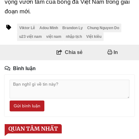
vọng vươn tầm của bóng đá Việt Nam trong giai
đoạn mới.
Viktor Lê
Adou Minh
Brandon Ly
Chung Nguyen Do
u23 việt nam
việt nam
nhập tịch
Việt kiều
Chia sẻ
In
Bình luận
Gửi bình luận
QUAN TÂM NHẤT