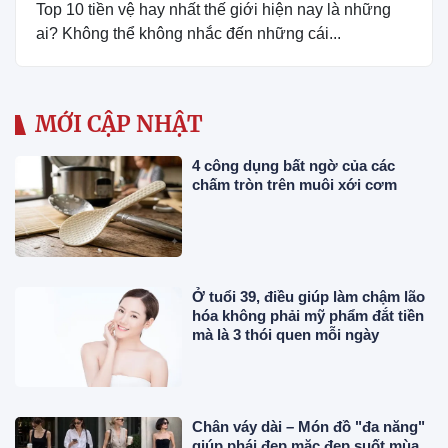
Top 10 tiền vệ hay nhất thế giới hiện nay là những
ai? Không thể không nhắc đến những cái...
MỚI CẬP NHẬT
4 công dụng bất ngờ của các
chấm tròn trên muôi xới cơm
Ở tuổi 39, điều giúp làm chậm lão
hóa không phải mỹ phẩm đắt tiền
mà là 3 thói quen mỗi ngày
Chân váy dài – Món đồ "đa năng"
giúp phái đẹp mặc đẹp suốt mùa