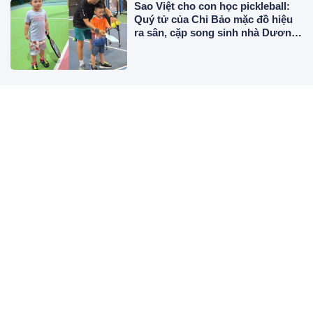
Sao Việt cho con học pickleball:
Quý tử của Chi Bảo mặc đồ hiệu
ra sân, cặp song sinh nhà Dương
Khắc Linh chuyên nghiệp
Mỹ nhân Nhật Ký Vàng Anh diện
đồ tắm khoe dáng nóng bỏng, đập
thông 2 căn chung cư làm nhà ở,
"phủ" đồ hiệu đắt đỏ
Thường xuyên rút dây cắm điện
ra khỏi nồi cơm có làm nhanh
hỏng hơn không?
Từ 10/8 đến Tết Đinh Mùi, 3 tuổi
có cơ hội Giàu Như Trúng Số
nhưng chủ quan là dễ lỡ