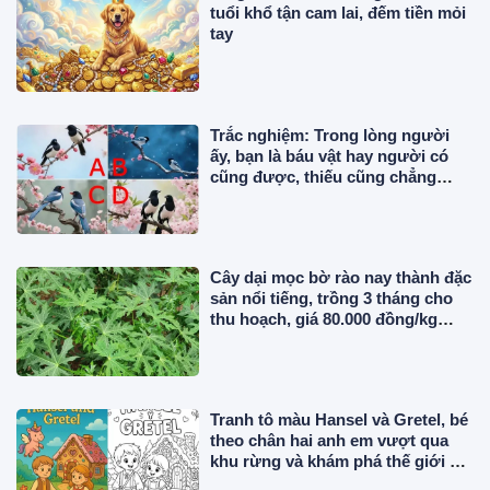
tuổi khổ tận cam lai, đếm tiền mỏi
tay
Trắc nghiệm: Trong lòng người
ấy, bạn là báu vật hay người có
cũng được, thiếu cũng chẳng
sao?
Cây dại mọc bờ rào nay thành đặc
sản nổi tiếng, trồng 3 tháng cho
thu hoạch, giá 80.000 đồng/kg
được ưa chuộng ở thành phố
Tranh tô màu Hansel và Gretel, bé
theo chân hai anh em vượt qua
khu rừng và khám phá thế giới cổ
tích đầy màu sắc