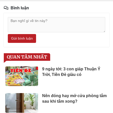
Bình luận
Gửi bình luận
QUAN TÂM NHẤT
9 ngày tới: 3 con giáp Thuận Ý
Trời, Tiền Đè giàu có
Nên đóng hay mở cửa phòng tắm
sau khi tắm xong?