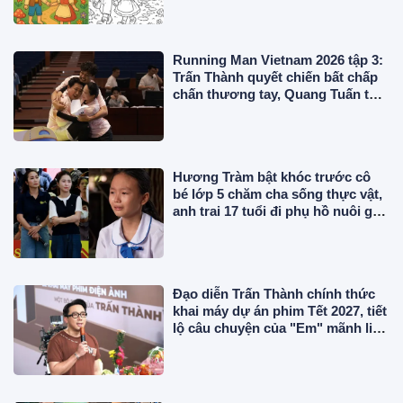
Running Man Vietnam 2026 tập 3:
Trấn Thành quyết chiến bất chấp
chấn thương tay, Quang Tuấn tỏa
sáng rực rỡ
Hương Tràm bật khóc trước cô
bé lớp 5 chăm cha sống thực vật,
anh trai 17 tuổi đi phụ hồ nuôi gia
đình
Đạo diễn Trấn Thành chính thức
khai máy dự án phim Tết 2027, tiết
lộ câu chuyện của "Em" mãnh liệt
đến mức phải ưu tiên làm trước