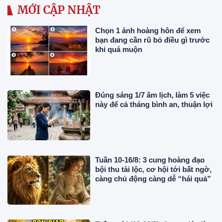
MỚI CẬP NHẬT
Chọn 1 ánh hoàng hôn để xem
bạn đang cần rũ bỏ điều gì trước
khi quá muộn
Đúng sáng 1/7 âm lịch, làm 5 việc
này để cả tháng bình an, thuận lợi
Tuần 10-16/8: 3 cung hoàng đạo
bội thu tài lộc, cơ hội tới bất ngờ,
càng chủ động càng dễ “hái quả”