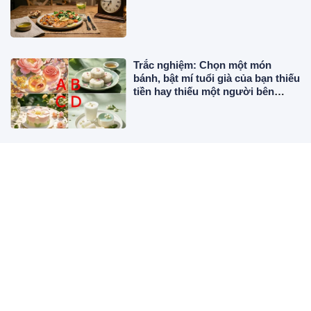
Trắc nghiệm: Chọn một món
bánh, bật mí tuổi già của bạn thiếu
tiền hay thiếu một người bên
cạnh
Tranh tô màu Peter Pan cho bé
mầm non, mỗi bức tranh là một
chuyến phiêu lưu nhỏ
Cách rửa hộp nhựa, cốc bát nhựa
sạch bay dầu mỡ, không còn nhớt
dính: Chỉ cần đổi thứ tự này