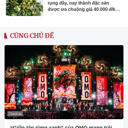
rụng đầy, nay thành đặc sản
được ưa chuộng giá 40.000 đ/kg,
trồng một lần thu hoạch nhiều
năm
CÙNG CHỦ ĐỀ
Check-in
“Giữa tán rừng xanh” của OMO mang trải