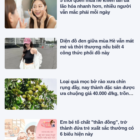
5 thói quen mùa hè khiến làn da
lão hóa nhanh hơn, nhiều người
vẫn mắc phải mỗi ngày
Diện đồ đen giữa mùa Hè vẫn mát
mẻ và thời thượng nếu biết 4
công thức phối đồ này
Loại quả mọc bờ rào xưa chín
rụng đầy, nay thành đặc sản được
ưa chuộng giá 40.000 đ/kg, trồng
một lần thu hoạch nhiều năm
Em bé tố chất "thần đồng", trở
thành đứa trẻ xuất sắc thường có
6 biểu hiện này