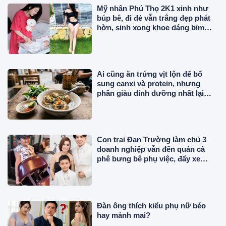
Mỹ nhân Phú Thọ 2K1 xinh như
búp bê, đi đẻ vẫn trắng đẹp phát
hờn, sinh xong khoe dáng bỉm
sữa mơn mởn
Ai cũng ăn trứng vịt lộn để bổ
sung canxi và protein, nhưng
phần giàu dinh dưỡng nhất lại
thường bị bỏ đi
Con trai Đan Trường làm chủ 3
doanh nghiệp vẫn đến quán cà
phê bưng bê phụ việc, đẩy xe
hàng đi mua đồ
Đàn ông thích kiểu phụ nữ béo
hay mảnh mai?