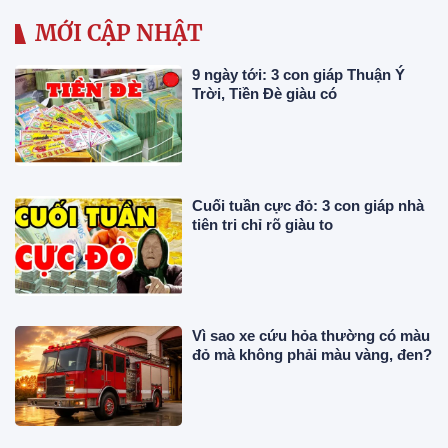
MỚI CẬP NHẬT
9 ngày tới: 3 con giáp Thuận Ý
Trời, Tiền Đè giàu có
Cuối tuần cực đỏ: 3 con giáp nhà
tiên tri chỉ rõ giàu to
Vì sao xe cứu hỏa thường có màu
đỏ mà không phải màu vàng, đen?