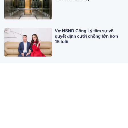
Vợ NSND Công Lý tâm sự về
quyết định cưới chồng lớn hơn
15 tuổi
Vì sao bạn nên đóng kín cửa
phòng ngủ trước khi đi ngủ?
Xông mặt bằng lá tía tô có thực
sự tốt? Những điều cần biết để
tránh gây hại cho làn da