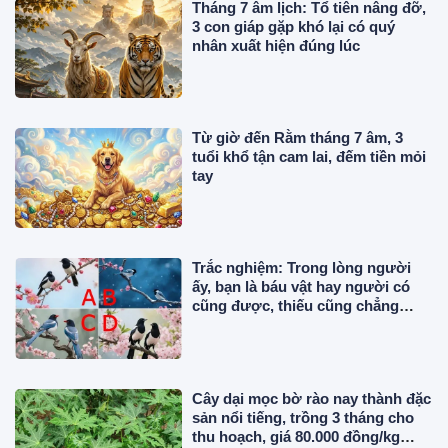
Tháng 7 âm lịch: Tổ tiên nâng đỡ,
3 con giáp gặp khó lại có quý
nhân xuất hiện đúng lúc
Từ giờ đến Rằm tháng 7 âm, 3
tuổi khổ tận cam lai, đếm tiền mỏi
tay
Trắc nghiệm: Trong lòng người
ấy, bạn là báu vật hay người có
cũng được, thiếu cũng chẳng
sao?
Cây dại mọc bờ rào nay thành đặc
sản nổi tiếng, trồng 3 tháng cho
thu hoạch, giá 80.000 đồng/kg