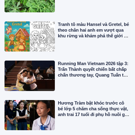
được ưa chuộng ở thành phố
Tranh tô màu Hansel và Gretel, bé
theo chân hai anh em vượt qua
khu rừng và khám phá thế giới cổ
tích đầy màu sắc
Running Man Vietnam 2026 tập 3:
Trấn Thành quyết chiến bất chấp
chấn thương tay, Quang Tuấn tỏa
sáng rực rỡ
Hương Tràm bật khóc trước cô
bé lớp 5 chăm cha sống thực vật,
anh trai 17 tuổi đi phụ hồ nuôi gia
đình