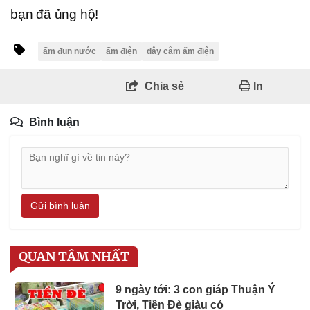
bạn đã ủng hộ!
ấm đun nước
ấm điện
dây cắm ấm điện
Chia sẻ
In
Bình luận
Gửi bình luận
QUAN TÂM NHẤT
9 ngày tới: 3 con giáp Thuận Ý
Trời, Tiền Đè giàu có