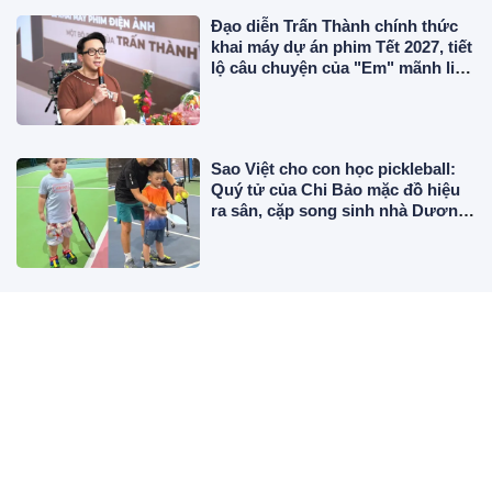
Đạo diễn Trấn Thành chính thức
khai máy dự án phim Tết 2027, tiết
lộ câu chuyện của "Em" mãnh liệt
đến mức phải ưu tiên làm trước
Sao Việt cho con học pickleball:
Quý tử của Chi Bảo mặc đồ hiệu
ra sân, cặp song sinh nhà Dương
Khắc Linh chuyên nghiệp
Mỹ nhân Nhật Ký Vàng Anh diện
đồ tắm khoe dáng nóng bỏng, đập
thông 2 căn chung cư làm nhà ở,
"phủ" đồ hiệu đắt đỏ
Thường xuyên rút dây cắm điện
ra khỏi nồi cơm có làm nhanh