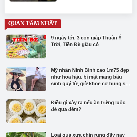
QUAN TÂM NHẤT
9 ngày tới: 3 con giáp Thuận Ý
Trời, Tiền Đè giàu có
Mỹ nhân Ninh Bình cao 1m75 đẹp
như hoa hậu, bí mật mang bầu
sinh quý tử, giờ khoe cơ bụng số
11 cực phẩm
Điều gì xảy ra nếu ăn trứng luộc
để qua đêm?
Loại quả xưa chín rụng đầy nay