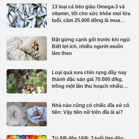
13 loại cá béo giàu Omega-3 và
vitamin, tốt cho sức khỏe mọi lứa
tuổi, cầm 25.000 đồng là mua
được ở chợ Việt
Đặt gừng cạnh gối trước khi ngủ:
Biết lợi ích, nhiều người muốn
làm theo
Loại quả xưa chín rụng đầy nay
thành đặc sản giá 70.000 đ/kg,
trồng một lần thu hoạch nhiều
năm, người thành phố thích mê
Nhà nào cũng có chiếc đĩa sứ cô
tiên: Vậy tiên nữ trên đĩa là ai?
Từ 8/8 đến 16/8: 3 tuổi làm đâu