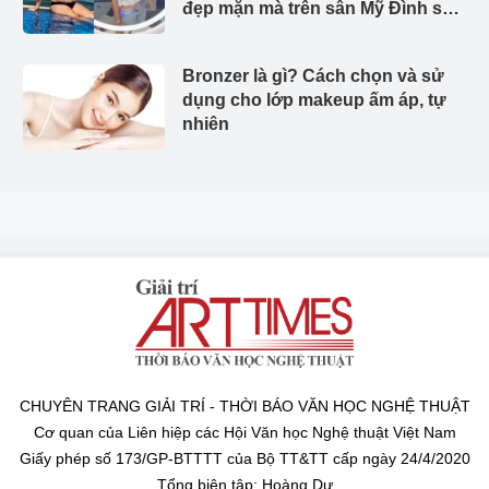
đẹp mặn mà trên sân Mỹ Đình sau
2 lần sinh con
Bronzer là gì? Cách chọn và sử
dụng cho lớp makeup ấm áp, tự
nhiên
CHUYÊN TRANG GIẢI TRÍ - THỜI BÁO VĂN HỌC NGHỆ THUẬT
Cơ quan của Liên hiệp các Hội Văn học Nghệ thuật Việt Nam
Giấy phép số 173/GP-BTTTT của Bộ TT&TT cấp ngày 24/4/2020
Tổng biên tập: Hoàng Dự