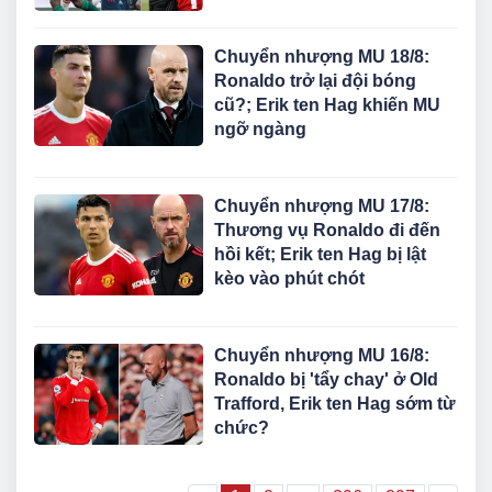
Chuyển nhượng MU 18/8:
Ronaldo trở lại đội bóng
cũ?; Erik ten Hag khiến MU
ngỡ ngàng
Chuyển nhượng MU 17/8:
Thương vụ Ronaldo đi đến
hồi kết; Erik ten Hag bị lật
kèo vào phút chót
Chuyển nhượng MU 16/8:
Ronaldo bị 'tẩy chay' ở Old
Trafford, Erik ten Hag sớm từ
chức?