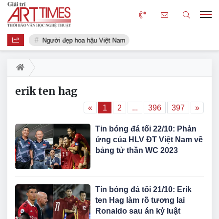
Người đẹp hoa hậu Việt Nam
erik ten hag
«
1
2
...
396
397
»
Tin bóng đá tối 22/10: Phản
ứng của HLV ĐT Việt Nam về
bảng tử thần WC 2023
Tin bóng đá tối 21/10: Erik
ten Hag làm rõ tương lai
Ronaldo sau án kỷ luật