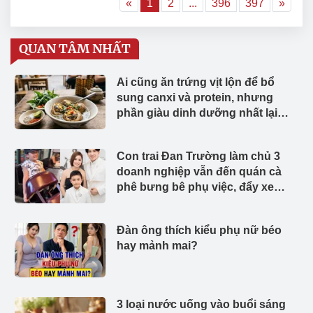
«
1
2
...
396
397
»
QUAN TÂM NHẤT
Ai cũng ăn trứng vịt lộn để bổ
sung canxi và protein, nhưng
phần giàu dinh dưỡng nhất lại
thường bị bỏ đi
Con trai Đan Trường làm chủ 3
doanh nghiệp vẫn đến quán cà
phê bưng bê phụ việc, đẩy xe
hàng đi mua đồ
Đàn ông thích kiểu phụ nữ béo
hay mảnh mai?
3 loại nước uống vào buổi sáng