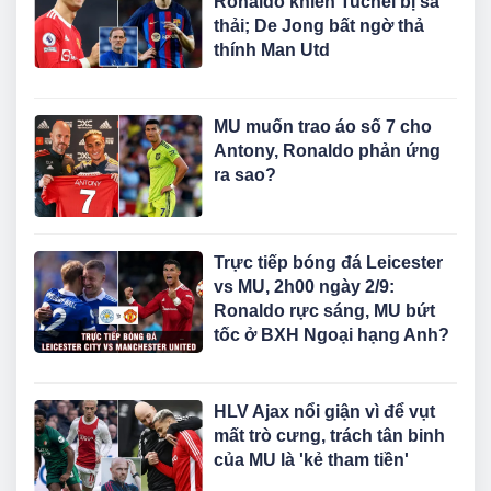
Ronaldo khiến Tuchel bị sa
thải; De Jong bất ngờ thả
thính Man Utd
MU muốn trao áo số 7 cho
Antony, Ronaldo phản ứng
ra sao?
Trực tiếp bóng đá Leicester
vs MU, 2h00 ngày 2/9:
Ronaldo rực sáng, MU bứt
tốc ở BXH Ngoại hạng Anh?
HLV Ajax nổi giận vì để vụt
mất trò cưng, trách tân binh
của MU là 'kẻ tham tiền'