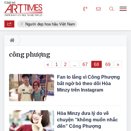
Người đẹp hoa hậu Việt Nam
công phượng
«
1
2
...
67
68
69
»
Fan lo lắng vì Công Phượng
bất ngờ bỏ theo dõi Hòa
Minzy trên Instagram
Hòa Minzy đưa lý do về
chuyện “không muốn nhắc
đến” Công Phượng