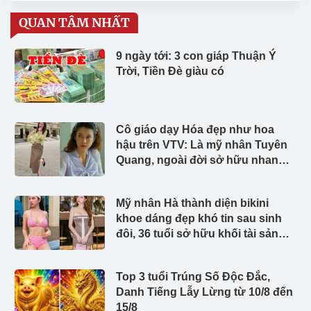
QUAN TÂM NHẤT
9 ngày tới: 3 con giáp Thuận Ý
Trời, Tiền Đè giàu có
Cô giáo dạy Hóa đẹp như hoa
hậu trên VTV: Là mỹ nhân Tuyên
Quang, ngoài đời sở hữu nhan
sắc thế nào?
Mỹ nhân Hà thành diện bikini
khoe dáng đẹp khó tin sau sinh
đôi, 36 tuổi sở hữu khối tài sản
triệu đô
Top 3 tuổi Trúng Số Độc Đắc,
Danh Tiếng Lẫy Lừng từ 10/8 đến
15/8