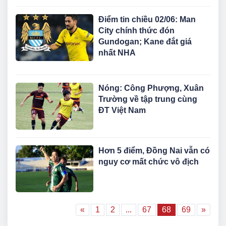
Điểm tin chiều 02/06: Man
City chính thức đón
Gundogan; Kane đắt giá
nhất NHA
Nóng: Công Phượng, Xuân
Trường về tập trung cùng
ĐT Việt Nam
Hơn 5 điểm, Đồng Nai vẫn có
nguy cơ mất chức vô địch
«
1
2
...
67
68
69
»