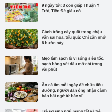
9 ngày tới: 3 con giáp Thuận Ý
Trời, Tiền Đè giàu có
Cách trồng cây quất trong chậu
vẫn sai hoa, trĩu quả: Chỉ cần nhớ
6 bước này
Mẹo làm sạch lò vi sóng siêu tốc,
sạch bóng vết dầu mỡ chỉ trong
vài phút
Ăn cà tím mỗi ngày để chữa tiểu
đường, người đàn ông nhận cảnh
báo bất ngờ từ bác sĩ
Trẻ sơ sinh ngủ mang tất và trẻ