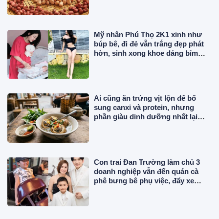
Mỹ nhân Phú Thọ 2K1 xinh như
búp bê, đi đẻ vẫn trắng đẹp phát
hờn, sinh xong khoe dáng bỉm
sữa mơn mởn
Ai cũng ăn trứng vịt lộn để bổ
sung canxi và protein, nhưng
phần giàu dinh dưỡng nhất lại
thường bị bỏ đi
Con trai Đan Trường làm chủ 3
doanh nghiệp vẫn đến quán cà
phê bưng bê phụ việc, đẩy xe
hàng đi mua đồ