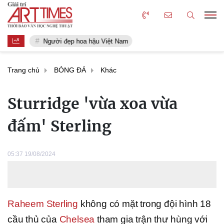
Người đẹp hoa hậu Việt Nam
Trang chủ
BÓNG ĐÁ
Khác
Sturridge 'vừa xoa vừa
đấm' Sterling
05:37 19/08/2024
Raheem Sterling
không có mặt trong đội hình 18
cầu thủ của
Chelsea
tham gia trận thư hùng với