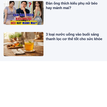
Đàn ông thích kiểu phụ nữ béo
hay mảnh mai?
3 loại nước uống vào buổi sáng
thanh lọc cơ thể tốt cho sức khỏe
Cách trồng cây khế phong thủy:
Đặt đúng chỗ, chăm đúng cách để
tránh trồng rồi phải bỏ
Từ 9/8 đến 17/8, 3 tuổi ăn may
Tiền cứ vơi lại đầy