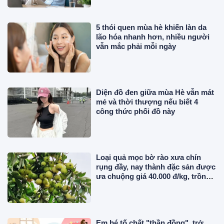
5 thói quen mùa hè khiến làn da
lão hóa nhanh hơn, nhiều người
vẫn mắc phải mỗi ngày
Diện đồ đen giữa mùa Hè vẫn mát
mẻ và thời thượng nếu biết 4
công thức phối đồ này
Loại quả mọc bờ rào xưa chín
rụng đầy, nay thành đặc sản được
ưa chuộng giá 40.000 đ/kg, trồng
một lần thu hoạch nhiều năm
Em bé tố chất "thần đồng", trở