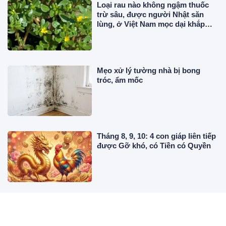
Loại rau nào không ngậm thuốc
trừ sâu, được người Nhật săn
lùng, ở Việt Nam mọc dại khắp
nơi, giá rẻ bất ngờ?
Mẹo xử lý tường nhà bị bong
tróc, ẩm mốc
Tháng 8, 9, 10: 4 con giáp liên tiếp
được Gỡ khó, có Tiền có Quyền
Uống nước gì để cơ thể thơm
mát, giảm mùi hôi?