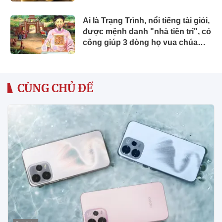
Ai là Trạng Trình, nổi tiếng tài giỏi,
được mệnh danh "nhà tiên tri", có
công giúp 3 dòng họ vua chúa
trong sử Việt?
CÙNG CHỦ ĐỀ