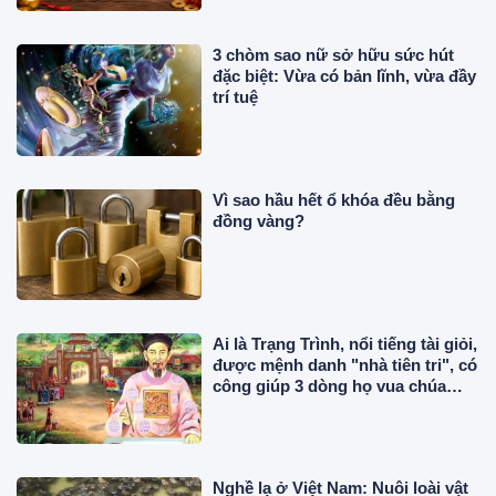
3 chòm sao nữ sở hữu sức hút
đặc biệt: Vừa có bản lĩnh, vừa đầy
trí tuệ
Vì sao hầu hết ổ khóa đều bằng
đồng vàng?
Ai là Trạng Trình, nổi tiếng tài giỏi,
được mệnh danh "nhà tiên tri", có
công giúp 3 dòng họ vua chúa
trong sử Việt?
Nghề lạ ở Việt Nam: Nuôi loài vật