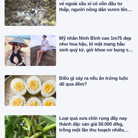
vẻ ngoài xấu xí có vốn đầu tư
thấp, người nông dân vươn lên
làm giàu
Mỹ nhân Ninh Bình cao 1m75 đẹp
như hoa hậu, bí mật mang bầu
sinh quý tử, giờ khoe cơ bụng số
11 cực phẩm
Điều gì xảy ra nếu ăn trứng luộc
để qua đêm?
Loại quả xưa chín rụng đầy nay
thành đặc sản giá 50.000 đ/kg,
trồng một lần thu hoạch nhiều
năm, chị em thành phố săn lùng