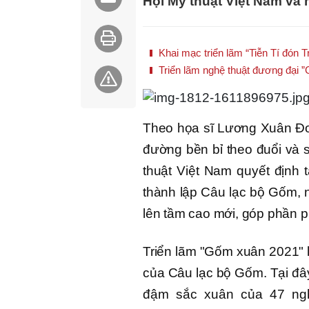
Hội Mỹ thuật Việt Nam và
Khai mạc triển lãm “Tiễn Tí đón 
Triển lãm nghệ thuật đương đại ”
Theo họa sĩ Lương Xuân Đoà
đường bền bỉ theo đuổi và s
thuật Việt Nam quyết định
thành lập Câu lạc bộ Gốm, 
lên tầm cao mới, góp phần ph
Triển lãm "Gốm xuân 2021" 
của Câu lạc bộ Gốm. Tại đ
đậm sắc xuân của 47 nghệ