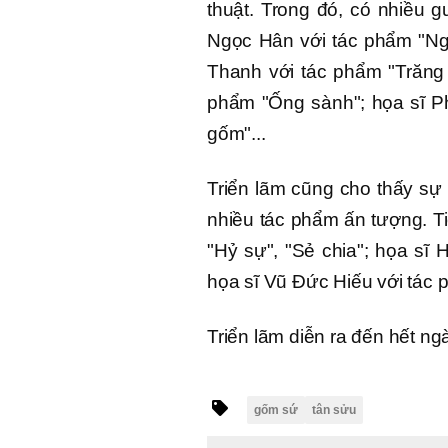
thuật. Trong đó, có nhiều 
Ngọc Hân với tác phẩm "Ng
Thanh với tác phẩm "Trăng 
phẩm "Ống sành"; họa sĩ P
gốm"...
Triển lãm cũng cho thấy sự 
nhiều tác phẩm ấn tượng. T
"Hỷ sự", "Sẻ chia"; họa sĩ 
họa sĩ Vũ Đức Hiếu với tác
Triển lãm diễn ra đến hết ng
gốm sứ
tân sửu