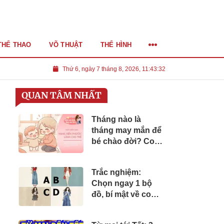
THỂ THAO
VÕ THUẬT
THỂ HÌNH
Thứ 6, ngày 7 tháng 8, 2026, 11:43:33
QUAN TÂM NHẤT
Tháng nào là
tháng may mắn để
bé chào đời? Con
sinh ra trong thời
điểm này sẽ có
Trắc nghiệm:
vận mệnh tốt đẹp
Chọn ngay 1 bộ
đồ, bí mật về con
người bạn khi yêu
sẽ được hé lộ