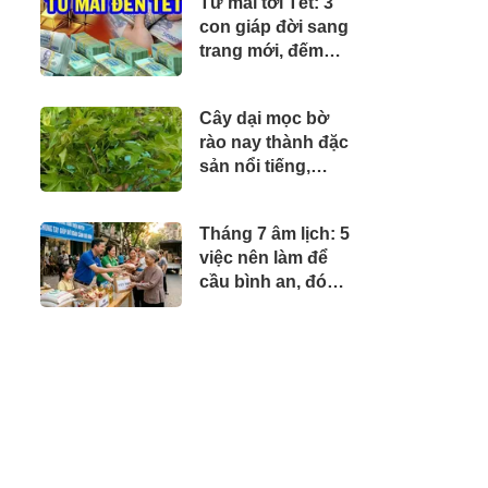
Từ mai tới Tết: 3
con giáp đời sang
trang mới, đếm
tiền mỏi tay
Cây dại mọc bờ
rào nay thành đặc
sản nổi tiếng,
trồng một lần thu
hoạch nhiều năm,
Tháng 7 âm lịch: 5
giá 65.000
việc nên làm để
đồng/kg được
cầu bình an, đón
người thành phố
may mắn và tài lộc
săn lùng