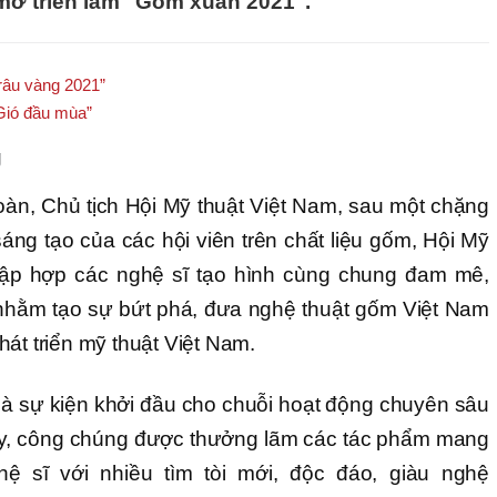
 mở triển lãm "Gốm xuân 2021".
Trâu vàng 2021”
Gió đầu mùa”
n, Chủ tịch Hội Mỹ thuật Việt Nam, sau một chặng
áng tạo của các hội viên trên chất liệu gốm, Hội Mỹ
 tập hợp các nghệ sĩ tạo hình cùng chung đam mê,
nhằm tạo sự bứt phá, đưa nghệ thuật gốm Việt Nam
át triển mỹ thuật Việt Nam.
là sự kiện khởi đầu cho chuỗi hoạt động chuyên sâu
ây, công chúng được thưởng lãm các tác phẩm mang
 sĩ với nhiều tìm tòi mới, độc đáo, giàu nghệ