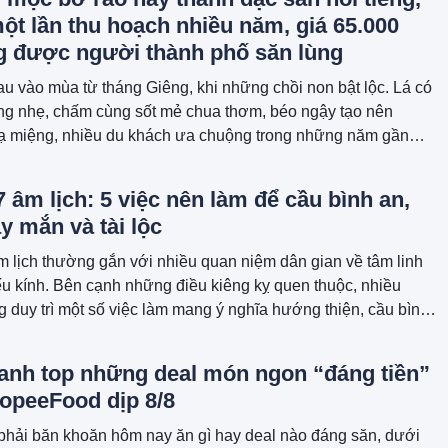
ột lần thu hoạch nhiều năm, giá 65.000
g được người thành phố săn lùng
u vào mùa từ tháng Giêng, khi những chồi non bật lộc. Lá có
ắng nhẹ, chấm cùng sốt mẻ chua thơm, béo ngậy tạo nên
lạ miệng, nhiều du khách ưa chuộng trong những năm gần
 âm lịch: 5 việc nên làm để cầu bình an,
 mắn và tài lộc
 lịch thường gắn với nhiều quan niệm dân gian về tâm linh
ếu kính. Bên cạnh những điều kiêng kỵ quen thuộc, nhiều
 duy trì một số việc làm mang ý nghĩa hướng thiện, cầu bình
 một tháng mới thuận lợi, an yên.
anh top những deal món ngon “đáng tiền”
hopeeFood dịp 8/8
phải băn khoăn hôm nay ăn gì hay deal nào đáng săn, dưới