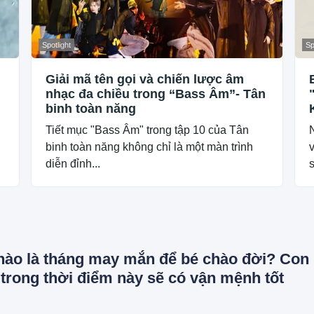
Spotlight
Sp
Giải mã tên gọi và chiến lược âm
nhạc đa chiều trong “Bass Âm”- Tân
binh toàn năng
Tiết mục "Bass Âm" trong tập 10 của Tân
binh toàn năng không chỉ là một màn trình
v
diễn đỉnh...
nào là tháng may mắn để bé chào đời? Con
 trong thời điểm này sẽ có vận mệnh tốt