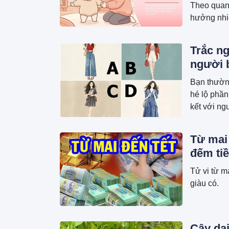
Theo quan 
hưởng nhi
Trắc ng
người 
Bạn thường
hé lộ phần
kết với ng
Từ mai 
đếm tiề
Tử vi từ m
giàu có.
Cây dại