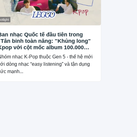
otlight
Ban nhạc Quốc tế đầu tiên trong
"Tân binh toàn năng: "Khủng long"
Kpop với cột mốc album 100.000
bản và World Tour Quốc tế
Nhóm nhạc K-Pop thuộc Gen 5 - thế hệ mới
ới dòng nhạc “easy listening” và tận dụng
sức mạnh...