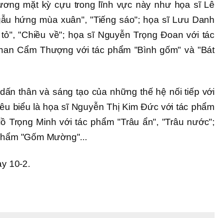
gương mặt kỳ cựu trong lĩnh vực này như họa sĩ Lê
ẫu hứng mùa xuân", "Tiếng sáo"; họa sĩ Lưu Danh
tỏ", "Chiều về"; họa sĩ Nguyễn Trọng Đoan với tác
han Cẩm Thượng với tác phẩm "Bình gốm" và "Bát
dấn thân và sáng tạo của những thế hệ nối tiếp với
iêu biểu là họa sĩ Nguyễn Thị Kim Đức với tác phẩm
Hồ Trọng Minh với tác phẩm "Trâu ẩn", "Trâu nước";
 phẩm "Gốm Mường"...
ày 10-2.