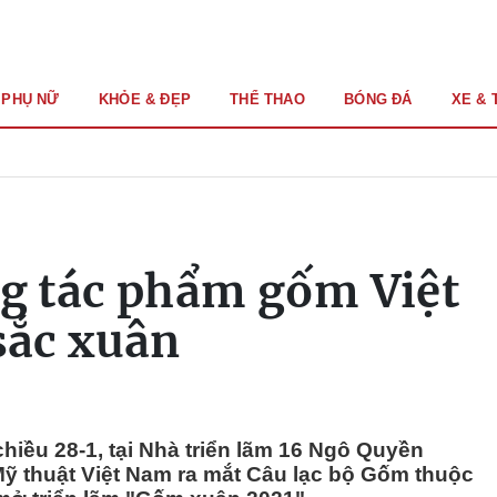
PHỤ NỮ
KHỎE & ĐẸP
THỂ THAO
BÓNG ĐÁ
XE & 
 tác phẩm gốm Việt
ắc xuân
iều 28-1, tại Nhà triển lãm 16 Ngô Quyền
Mỹ thuật Việt Nam ra mắt Câu lạc bộ Gốm thuộc