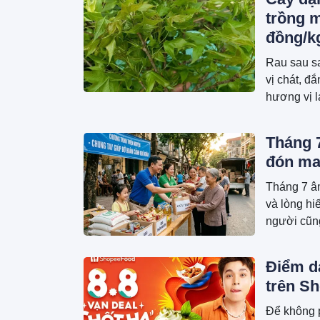
trồng m
đồng/k
Rau sau sa
vị chát, đ
hương vị 
đây.
Tháng 7
đón may
Tháng 7 âm
và lòng hi
người cũng
an và mong
Điểm d
trên S
Để không 