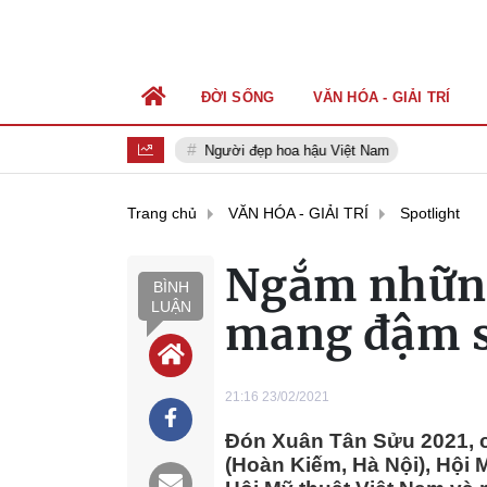
ĐỜI SỐNG
VĂN HÓA - GIẢI TRÍ
Người đẹp hoa hậu Việt Nam
Trang chủ
VĂN HÓA - GIẢI TRÍ
Spotlight
Ngắm những
BÌNH
LUẬN
mang đậm s
21:16 23/02/2021
Đón Xuân Tân Sửu 2021, ch
(Hoàn Kiếm, Hà Nội), Hội 