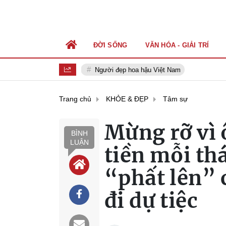
ĐỜI SỐNG
VĂN HÓA - GIẢI TRÍ
Người đẹp hoa hậu Việt Nam
Trang chủ
KHỎE & ĐẸP
Tâm sự
Mừng rỡ vì 
BÌNH
LUẬN
tiền mỗi th
“phất lên” 
đi dự tiệc