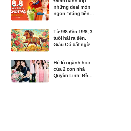
Điểm danh top
những deal món
ngon “đáng tiền”
trên ShopeeFood
dịp 8/8
Từ 9/8 đến 19/8, 3
tuổi hái ra tiền,
Giàu Có bất ngờ
Hé lộ ngành học
của 2 con nhà
Quyền Linh: Đều
ở trường quốc tế
với mức phí cả
trăm triệu/năm, Lọ
Lem tự lo tiền bạc