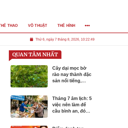
THỂ THAO
VÕ THUẬT
THỂ HÌNH
Thứ 6, ngày 7 tháng 8, 2026, 10:22:50
QUAN TÂM NHẤT
Cây dại mọc bờ
rào nay thành đặc
sản nổi tiếng,
trồng một lần thu
hoạch nhiều năm,
Tháng 7 âm lịch: 5
giá 65.000
việc nên làm để
đồng/kg được
cầu bình an, đón
người thành phố
may mắn và tài lộc
săn lùng