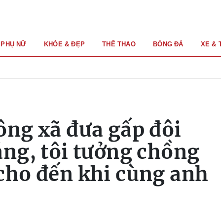
PHỤ NỮ
KHỎE & ĐẸP
THỂ THAO
BÓNG ĐÁ
XE & 
ông xã đưa gấp đôi
áng, tôi tưởng chồng
cho đến khi cùng anh