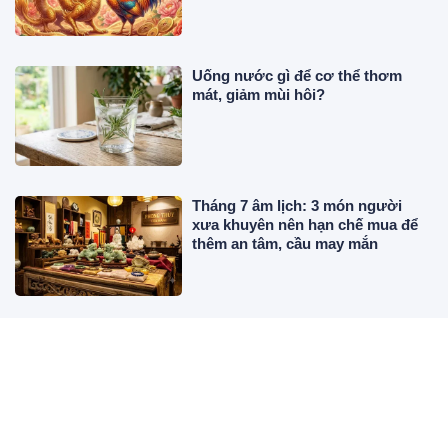
Uống nước gì để cơ thể thơm
mát, giảm mùi hôi?
Tháng 7 âm lịch: 3 món người
xưa khuyên nên hạn chế mua để
thêm an tâm, cầu may mắn
4 dấu hiệu trong lòng bàn tay báo
trước mệnh son số sướng