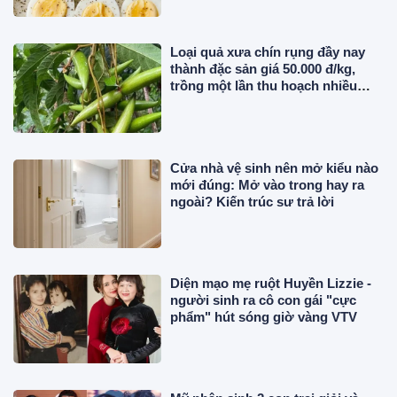
Loại quả xưa chín rụng đầy nay
thành đặc sản giá 50.000 đ/kg,
trồng một lần thu hoạch nhiều
năm, chị em thành phố săn lùng
Cửa nhà vệ sinh nên mở kiểu nào
mới đúng: Mở vào trong hay ra
ngoài? Kiến trúc sư trả lời
Diện mạo mẹ ruột Huyền Lizzie -
người sinh ra cô con gái "cực
phẩm" hút sóng giờ vàng VTV