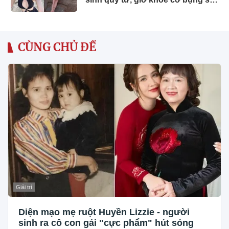
11 cực phẩm
CÙNG CHỦ ĐỀ
Giải trí
Diện mạo mẹ ruột Huyền Lizzie - người
sinh ra cô con gái "cực phẩm" hút sóng