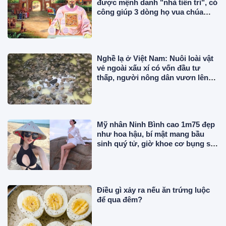
được mệnh danh "nhà tiên tri", có
công giúp 3 dòng họ vua chúa
trong sử Việt?
Nghề lạ ở Việt Nam: Nuôi loài vật
vẻ ngoài xấu xí có vốn đầu tư
thấp, người nông dân vươn lên
làm giàu
Mỹ nhân Ninh Bình cao 1m75 đẹp
như hoa hậu, bí mật mang bầu
sinh quý tử, giờ khoe cơ bụng số
11 cực phẩm
Điều gì xảy ra nếu ăn trứng luộc
để qua đêm?