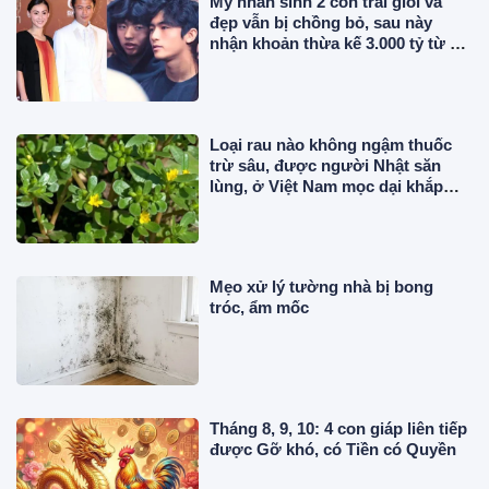
Mỹ nhân sinh 2 con trai giỏi và
đẹp vẫn bị chồng bỏ, sau này
nhận khoản thừa kế 3.000 tỷ từ bố
chồng cũ
Loại rau nào không ngậm thuốc
trừ sâu, được người Nhật săn
lùng, ở Việt Nam mọc dại khắp
nơi, giá rẻ bất ngờ?
Mẹo xử lý tường nhà bị bong
tróc, ẩm mốc
Tháng 8, 9, 10: 4 con giáp liên tiếp
được Gỡ khó, có Tiền có Quyền