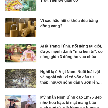
Trời, Tiền Đè giàu có
Vì sao hầu hết ổ khóa đều bằng
đồng vàng?
Ai là Trạng Trình, nổi tiếng tài giỏi,
được mệnh danh "nhà tiên tri", có
công giúp 3 dòng họ vua chúa
trong sử Việt?
Nghề lạ ở Việt Nam: Nuôi loài vật
vẻ ngoài xấu xí có vốn đầu tư
thấp, người nông dân vươn lên
làm giàu
Mỹ nhân Ninh Bình cao 1m75 đẹp
như hoa hậu, bí mật mang bầu
sinh quý tử, giờ khoe cơ bụng số