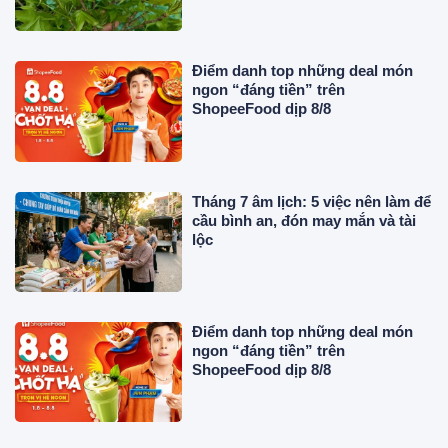
săn lùng
Điểm danh top những deal món
ngon “đáng tiền” trên
ShopeeFood dịp 8/8
Tháng 7 âm lịch: 5 việc nên làm để
cầu bình an, đón may mắn và tài
lộc
Điểm danh top những deal món
ngon “đáng tiền” trên
ShopeeFood dịp 8/8