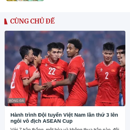
CÙNG CHỦ ĐỀ
BÓNG ĐÁ
Hành trình Đội tuyển Việt Nam lần thứ 3 lên
ngôi vô địch ASEAN Cup
Với 7 trận thắng, một hòa và không thua trận nào, đội