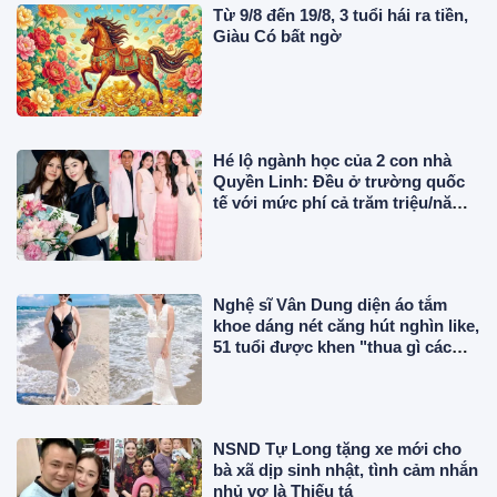
Từ 9/8 đến 19/8, 3 tuổi hái ra tiền,
Giàu Có bất ngờ
Hé lộ ngành học của 2 con nhà
Quyền Linh: Đều ở trường quốc
tế với mức phí cả trăm triệu/năm,
Lọ Lem tự lo tiền bạc
Nghệ sĩ Vân Dung diện áo tắm
khoe dáng nét căng hút nghìn like,
51 tuổi được khen "thua gì các
nàng hậu"
NSND Tự Long tặng xe mới cho
bà xã dịp sinh nhật, tình cảm nhắn
nhủ vợ là Thiếu tá