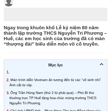
Ngay trong khuôn khổ Lễ kỷ niệm 80 năm
thành lập trường THCS Nguyễn Tri Phương –
Huế, các em học sinh của trường đã có màn
“thượng đài” biểu diễn môn võ cổ truyền.
Mục lục
1.
2.
Màn trình diễn Vovinam ấn tượng đến từ các “võ sinh nhí”.
Ảnh cắt từ clip.
3.
Ông Trần Hùng Nam (thứ 2 từ phải qua) – Phó Bí thư
thường trực TP Huế tặng hoa chúc mừng trường THCS
Nguyễn Tri Phương.
4.
Chủ tịch UBND tỉnh – Phan Ngọc Thọ trao Bằng khen của