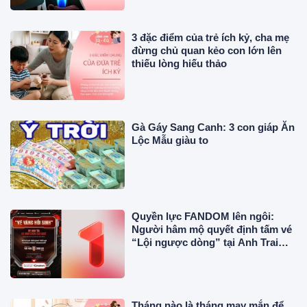
3 đặc điểm của trẻ ích kỷ, cha mẹ
đừng chủ quan kẻo con lớn lên
thiếu lòng hiếu thảo
Gà Gáy Sang Canh: 3 con giáp Ăn
Lộc Mẫu giàu to
Quyền lực FANDOM lên ngôi:
Người hâm mộ quyết định tấm vé
“Lội ngược dòng” tại Anh Trai
Vượt Ngàn Chông Gai 2026
Tháng nào là tháng may mắn để