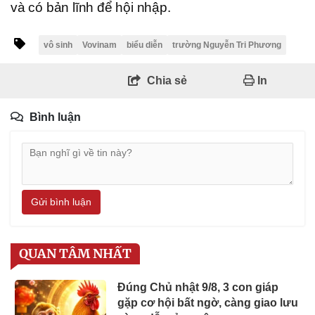
và có bản lĩnh để hội nhập.
vô sinh
Vovinam
biểu diễn
trường Nguyễn Tri Phương
Chia sẻ
In
Bình luận
Gửi bình luận
QUAN TÂM NHẤT
Đúng Chủ nhật 9/8, 3 con giáp
gặp cơ hội bất ngờ, càng giao lưu