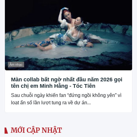
Âm nhạc
Màn collab bất ngờ nhất đầu năm 2026 gọi
tên chị em Minh Hằng - Tóc Tiên
Sau chuỗi ngày khiến fan “đứng ngồi không yên” vì
loạt ẩn số lần lượt tung ra về dự án...
MỚI CẬP NHẬT