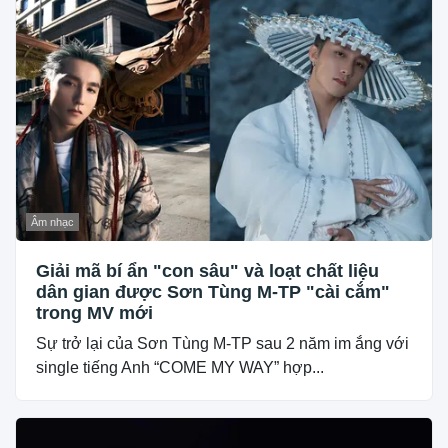
Âm nhạc
Giải mã bí ẩn "con sâu" và loạt chất liệu
dân gian được Sơn Tùng M-TP "cài cắm"
trong MV mới
Sự trở lại của Sơn Tùng M-TP sau 2 năm im ắng với
single tiếng Anh “COME MY WAY” hợp...