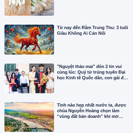
Từ nay đến Rằm Trung Thu: 3 tuổi
Giàu Không Ai Cản Nổi
"Nguyệt thảo mai" đón 2 tin vui
cùng lúc: Quý tử trúng tuyển Đại
học Kinh tế Quốc dân, con gái đỗ
cấp 3 Việt Đức
Tỉnh nào hẹp nhất nước ta, được
chúa Nguyễn Hoàng chọn làm
“vùng đất bản doanh” khi mở
mang bờ cõi trong sử Việt?