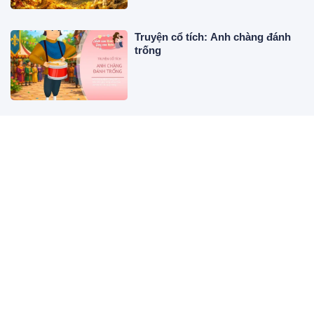
Truyện cổ tích: Anh chàng đánh
trống
Chọn 1 dòng sông bạn thấy bình
yên nhất để xem bạn cần buông
điều gì lúc này
Mẹo trồng hành lá trong cốc
nước, cắt nhiều lứa vẫn xanh tốt
3 con giáp đỏ nhất tháng 7 cô