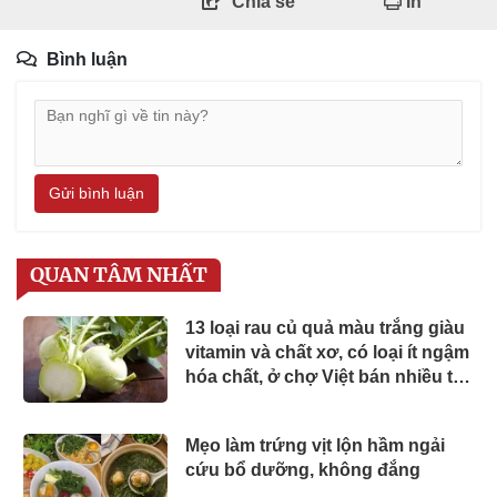
Chia sẻ
In
Bình luận
Gửi bình luận
QUAN TÂM NHẤT
13 loại rau củ quả màu trắng giàu
vitamin và chất xơ, có loại ít ngậm
hóa chất, ở chợ Việt bán nhiều từ
15.000 đ/kg
Mẹo làm trứng vịt lộn hầm ngải
cứu bổ dưỡng, không đắng