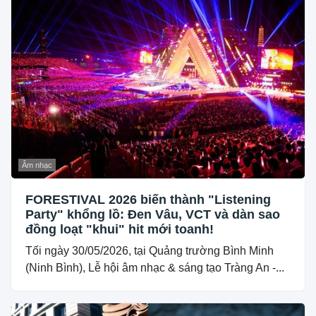
Âm nhạc
FORESTIVAL 2026 biến thành "Listening
Party" khổng lồ: Đen Vâu, VCT và dàn sao
đồng loạt "khui" hit mới toanh!
Tối ngày 30/05/2026, tại Quảng trường Bình Minh
(Ninh Bình), Lễ hội âm nhạc & sáng tạo Tràng An -...