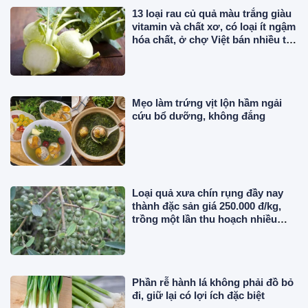
13 loại rau củ quả màu trắng giàu
vitamin và chất xơ, có loại ít ngậm
hóa chất, ở chợ Việt bán nhiều từ
15.000 đ/kg
Mẹo làm trứng vịt lộn hầm ngải
cứu bổ dưỡng, không đắng
Loại quả xưa chín rụng đầy nay
thành đặc sản giá 250.000 đ/kg,
trồng một lần thu hoạch nhiều
năm, nổi tiếng trong nhà hàng
Phần rễ hành lá không phải đồ bỏ
đi, giữ lại có lợi ích đặc biệt