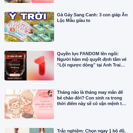
Gà Gáy Sang Canh: 3 con giáp Ăn
Lộc Mẫu giàu to
Quyền lực FANDOM lên ngôi:
Người hâm mộ quyết định tấm vé
“Lội ngược dòng” tại Anh Trai
Vượt Ngàn Chông Gai 2026
Tháng nào là tháng may mắn để
bé chào đời? Con sinh ra trong
thời điểm này sẽ có vận mệnh tốt
đẹp
Trắc nghiệm: Chọn ngay 1 bộ đồ,