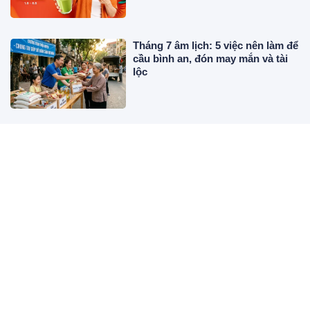
Tháng 7 âm lịch: 5 việc nên làm để
cầu bình an, đón may mắn và tài
lộc
Điểm danh top những deal món
ngon “đáng tiền” trên
ShopeeFood dịp 8/8
Từ 9/8 đến 19/8, 3 tuổi hái ra tiền,
Giàu Có bất ngờ