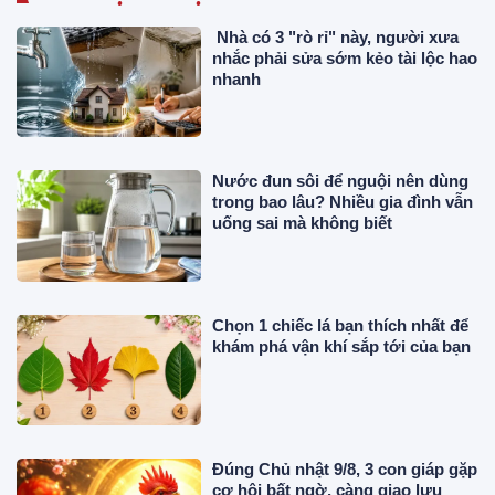
Nhà có 3 "rò rỉ" này, người xưa
nhắc phải sửa sớm kẻo tài lộc hao
nhanh
Nước đun sôi để nguội nên dùng
trong bao lâu? Nhiều gia đình vẫn
uống sai mà không biết
Chọn 1 chiếc lá bạn thích nhất để
khám phá vận khí sắp tới của bạn
Đúng Chủ nhật 9/8, 3 con giáp gặp
cơ hội bất ngờ, càng giao lưu