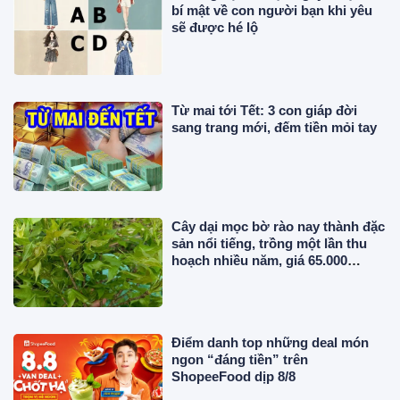
bí mật về con người bạn khi yêu
sẽ được hé lộ
Từ mai tới Tết: 3 con giáp đời
sang trang mới, đếm tiền mỏi tay
Cây dại mọc bờ rào nay thành đặc
sản nổi tiếng, trồng một lần thu
hoạch nhiều năm, giá 65.000
đồng/kg được người thành phố
săn lùng
Điểm danh top những deal món
ngon “đáng tiền” trên
ShopeeFood dịp 8/8