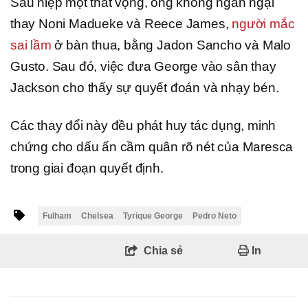
Sau hiệp một thất vọng, ông không ngần ngại
thay Noni Madueke và Reece James,
người mắc
sai lầm
ở bàn thua, bằng Jadon Sancho và Malo
Gusto. Sau đó, việc đưa George vào sân thay
Jackson cho thấy sự quyết đoán và nhạy bén.
Các thay đổi này đều phát huy tác dụng, minh
chứng cho dấu ấn cầm quân rõ nét của Maresca
trong giai đoạn quyết định.
Fulham
Chelsea
Tyrique George
Pedro Neto
Chia sẻ
In