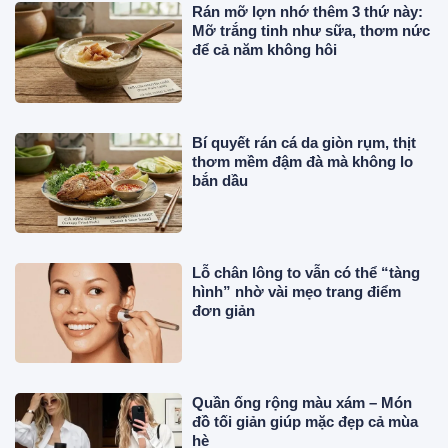
Rán mỡ lợn nhớ thêm 3 thứ này:
Mỡ trắng tinh như sữa, thơm nức
để cả năm không hôi
Bí quyết rán cá da giòn rụm, thịt
thơm mềm đậm đà mà không lo
bắn dầu
Lỗ chân lông to vẫn có thể “tàng
hình” nhờ vài mẹo trang điểm
đơn giản
Quần ống rộng màu xám – Món
đồ tối giản giúp mặc đẹp cả mùa
hè