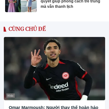
quyết giúp phong cách trẻ trung
mà vẫn thanh lịch
CÙNG CHỦ ĐỀ
Khác
Omar Marmoush: Người thay thế hoàn hảo