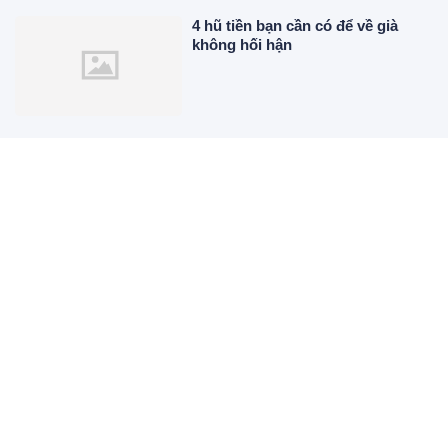
4 hũ tiền bạn cần có để về già
không hối hận
Trứng vịt lộn có bổ hơn trứng
thường? 3 nhóm người được
khuyên nên "né gấp"!
Hoàng Dũng kết hợp cùng chủ
nhân hit Hàn Quốc : nhạc buồn
thổn thức, MV quay tại Việt Nam
đẹp lãng mạn
Tổ Tiên Nâng Đỡ, 3 con giáp tai
qua nạn khỏi, gặp dữ hoá lành