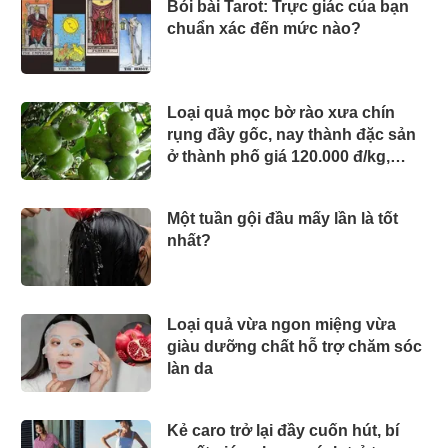
Bói bài Tarot: Trực giác của bạn
chuẩn xác đến mức nào?
Loại quả mọc bờ rào xưa chín
rụng đầy gốc, nay thành đặc sản
ở thành phố giá 120.000 đ/kg,
trồng một lần thu hoạch nhiều
năm
Một tuần gội đầu mấy lần là tốt
nhất?
Loại quả vừa ngon miệng vừa
giàu dưỡng chất hỗ trợ chăm sóc
làn da
Kẻ caro trở lại đầy cuốn hút, bí