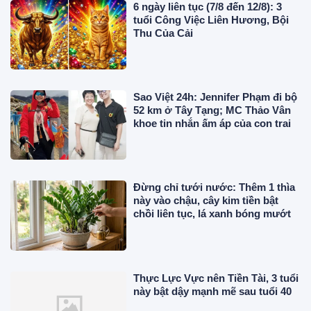
6 ngày liên tục (7/8 đến 12/8): 3
tuổi Công Việc Liên Hương, Bội
Thu Của Cải
Sao Việt 24h: Jennifer Phạm đi bộ
52 km ở Tây Tạng; MC Thảo Vân
khoe tin nhắn ấm áp của con trai
Đừng chỉ tưới nước: Thêm 1 thìa
này vào chậu, cây kim tiền bật
chồi liên tục, lá xanh bóng mướt
Thực Lực Vực nên Tiền Tài, 3 tuổi
này bật dậy mạnh mẽ sau tuổi 40