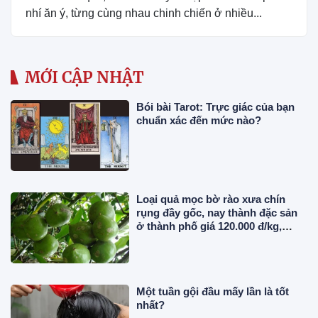
nhí ăn ý, từng cùng nhau chinh chiến ở nhiều...
MỚI CẬP NHẬT
Bói bài Tarot: Trực giác của bạn
chuẩn xác đến mức nào?
Loại quả mọc bờ rào xưa chín
rụng đầy gốc, nay thành đặc sản
ở thành phố giá 120.000 đ/kg,
trồng một lần thu hoạch nhiều
năm
Một tuần gội đầu mấy lần là tốt
nhất?