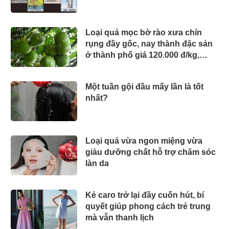
Loại quả mọc bờ rào xưa chín
rụng đầy gốc, nay thành đặc sản
ở thành phố giá 120.000 đ/kg,
trồng một lần thu hoạch nhiều
năm
Một tuần gội đầu mấy lần là tốt
nhất?
Loại quả vừa ngon miệng vừa
giàu dưỡng chất hỗ trợ chăm sóc
làn da
Kẻ caro trở lại đầy cuốn hút, bí
quyết giúp phong cách trẻ trung
mà vẫn thanh lịch