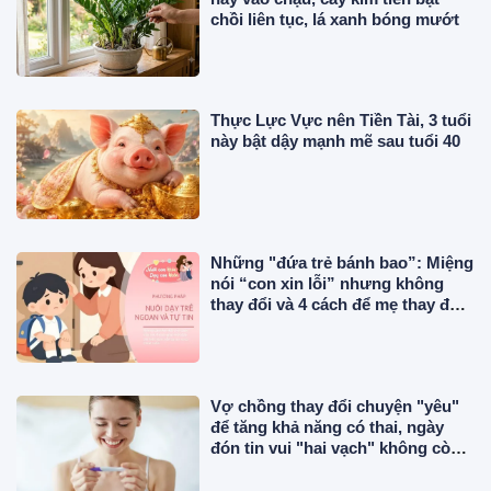
chồi liên tục, lá xanh bóng mướt
Thực Lực Vực nên Tiền Tài, 3 tuổi
này bật dậy mạnh mẽ sau tuổi 40
Những "đứa trẻ bánh bao”: Miệng
nói “con xin lỗi” nhưng không
thay đổi và 4 cách để mẹ thay đổi
con
Vợ chồng thay đổi chuyện "yêu"
để tăng khả năng có thai, ngày
đón tin vui "hai vạch" không còn
xa