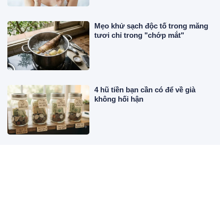
Mẹo khử sạch độc tố trong măng
tươi chỉ trong "chớp mắt"
4 hũ tiền bạn cần có để về già
không hối hận
Trứng vịt lộn có bổ hơn trứng
thường? 3 nhóm người được
khuyên nên "né gấp"!
Tổ Tiên Nâng Đỡ, 3 con giáp tai