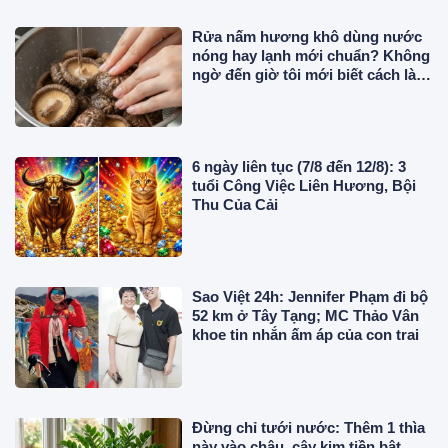
Rửa nấm hương khô dùng nước
nóng hay lạnh mới chuẩn? Không
ngờ đến giờ tôi mới biết cách làm
chuẩn
6 ngày liên tục (7/8 đến 12/8): 3
tuổi Công Việc Liên Hương, Bội
Thu Của Cải
Sao Việt 24h: Jennifer Phạm đi bộ
52 km ở Tây Tạng; MC Thảo Vân
khoe tin nhắn ấm áp của con trai
Đừng chỉ tưới nước: Thêm 1 thìa
này vào chậu, cây kim tiền bật