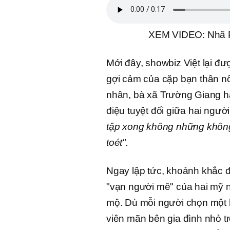
XEM VIDEO: Nhã Ph
Mới đây, showbiz Việt lại đư
gợi cảm của cặp bạn thân nổ
nhân, bà xã Trường Giang hà
điệu tuyệt đối giữa hai ngườ
tập xong không những không
toét".
Ngay lập tức, khoảnh khắc đ
"vạn người mê" của hai mỹ 
mộ. Dù mỗi người chọn một lố
viên mãn bên gia đình nhỏ t