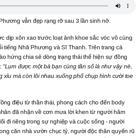
ương vẫn đẹp rạng rỡ sau 3 lần sinh nở.
ợc dịp xôn xao trước loạt ảnh khoe sắc vóc vô cùng
i tiếng Nhã Phương và Sĩ Thanh. Trên trang cá
o hứng chia sẻ dòng trạng thái thể hiện sự đồng
i:
"Lụm được một bà bạn cùng tần số là như vậy nè,
 xỉu mà còn lôi nhau xuống phố chụp hình cười toe
ồng điệu từ thần thái, phong cách cho đến body
nhân đã nhận về cơn mưa lời khen từ người hâm
i đi riêng trong sự nghiệp và cuộc sống - người
rong căn nhà vườn chục tỷ, người độc thân quyến rũ