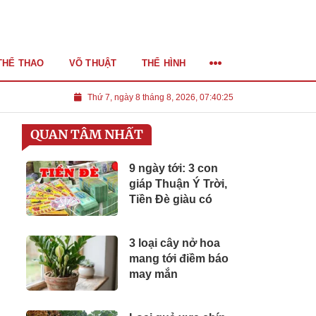
THỂ THAO
VÕ THUẬT
THỂ HÌNH
Thứ 7, ngày 8 tháng 8, 2026, 07:40:26
QUAN TÂM NHẤT
9 ngày tới: 3 con
giáp Thuận Ý Trời,
Tiền Đè giàu có
3 loại cây nở hoa
mang tới điềm báo
may mắn