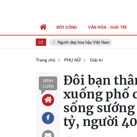
ĐỜI SỐNG
VĂN HÓA - GIẢI TRÍ
Người đẹp hoa hậu Việt Nam
Trang chủ
PHỤ NỮ
Giải trí
Đôi bạn thâ
BÌNH
LUẬN
xuống phố 
sống sướng 
tỷ, người 4