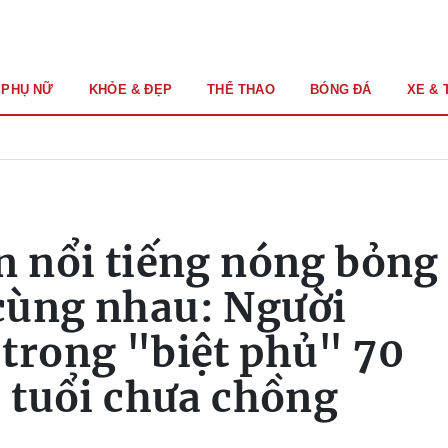
PHỤ NỮ
KHỎE & ĐẸP
THỂ THAO
BÓNG ĐÁ
XE & 
n nổi tiếng nóng bỏng
cùng nhau: Người
trong "biệt phủ" 70
0 tuổi chưa chồng