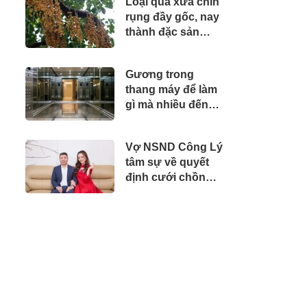
Loại quả xưa chín
rụng đầy gốc, nay
thành đặc sản
được ưa chuộng
giá 45.000 đ/kg,
Gương trong
trồng một lần thu
thang máy để làm
hoạch nhiều năm
gì mà nhiều đến
vậy?
Vợ NSND Công Lý
tâm sự về quyết
định cưới chồng
lớn hơn 15 tuổi