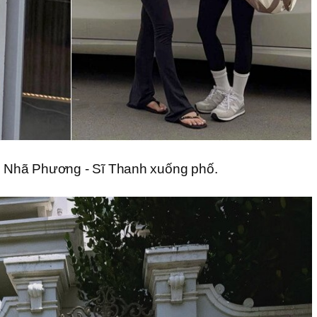
n Nhã Phương - Sĩ Thanh xuống phố.