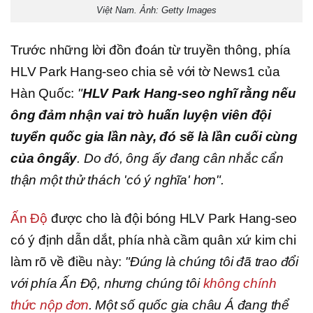
Việt Nam. Ảnh: Getty Images
Trước những lời đồn đoán từ truyền thông, phía
HLV Park Hang-seo chia sẻ với tờ News1 của
Hàn Quốc:
"
HLV Park Hang-seo nghĩ rằng nếu
ông đảm nhận vai trò huấn luyện viên đội
tuyển quốc gia lần này, đó sẽ là lần cuối cùng
của ông
ấy
. Do đó, ông ấy đang cân nhắc cẩn
thận một thử thách 'có ý nghĩa' hơn".
Ấn Độ
được cho là đội bóng HLV Park Hang-seo
có ý định dẫn dắt, phía nhà cầm quân xứ kim chi
làm rõ về điều này:
"Đúng là chúng tôi đã trao đổi
với phía Ấn Độ, nhưng chúng tôi
không chính
thức nộp đơn
. Một số quốc gia châu Á đang thể