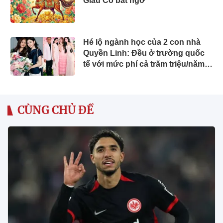
Giàu Có bất ngờ
Hé lộ ngành học của 2 con nhà
Quyền Linh: Đều ở trường quốc
tế với mức phí cả trăm triệu/năm,
Lọ Lem tự lo tiền bạc
CÙNG CHỦ ĐỀ