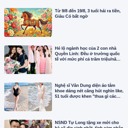
Từ 9/8 đến 19/8, 3 tuổi hái ra tiền,
Giàu Có bất ngờ
Hé lộ ngành học của 2 con nhà
Quyền Linh: Đều ở trường quốc
tế với mức phí cả trăm triệu/năm,
Lọ Lem tự lo tiền bạc
Nghệ sĩ Vân Dung diện áo tắm
khoe dáng nét căng hút nghìn like,
51 tuổi được khen "thua gì các
nàng hậu"
NSND Tự Long tặng xe mới cho
bà xã dịp sinh nhật, tình cảm nhắn