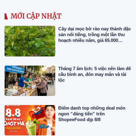
MỚI CẬP NHẬT
Cây dại mọc bờ rào nay thành đặc
sản nổi tiếng, trồng một lần thu
hoạch nhiều năm, giá 65.000
đồng/kg được người thành phố
săn lùng
Tháng 7 âm lịch: 5 việc nên làm để
cầu bình an, đón may mắn và tài
lộc
Điểm danh top những deal món
ngon “đáng tiền” trên
ShopeeFood dịp 8/8