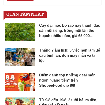
QUAN TÂM NHẤT
Cây dại mọc bờ rào nay thành đặc
sản nổi tiếng, trồng một lần thu
hoạch nhiều năm, giá 65.000
đồng/kg được người thành phố
săn lùng
Tháng 7 âm lịch: 5 việc nên làm để
cầu bình an, đón may mắn và tài
lộc
Điểm danh top những deal món
ngon “đáng tiền” trên
ShopeeFood dịp 8/8
Từ 9/8 đến 19/8, 3 tuổi hái ra tiền,