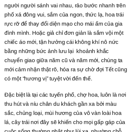
người người sánh vai nhau, rảo bước nhanh trên
phố xá đông vui, sắm của ngon, thức lạ, hoa trái
rực rỡ để thay đổi diện mạo cho mái ấm của gia
đình mình. Hoặc giả chỉ đơn giản là sắm vội một
chiếc áo mới, tận hưởng cái không khí nô nức
bằng những bức ảnh lưu lại khoảnh khắc
chuyển giao giữa năm cũ và năm mới, chúng ta
mới cảm nhận thật rõ, hóa ra sự chờ đợi Tết cũng
có một “hương vị” tuyệt vời đến thế.
Đặc biệt là tại các tuyến phố, chợ hoa, luôn là nơi
thu hút và níu chân du khách gần xa bởi màu
sắc, chủng loại, mùi hương của vô vàn loài hoa
lá, cây trái nơi đây sẽ khiến cho mọi gấp gáp của
cuộc sống thường nhật như lùi xa, nhường chỗ