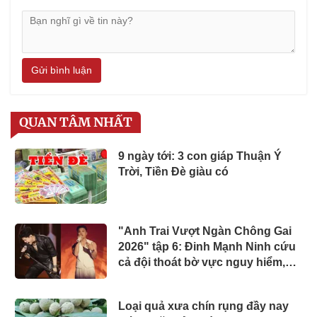
Gửi bình luận
QUAN TÂM NHẤT
9 ngày tới: 3 con giáp Thuận Ý
Trời, Tiền Đè giàu có
"Anh Trai Vượt Ngàn Chông Gai
2026" tập 6: Đinh Mạnh Ninh cứu
cả đội thoát bờ vực nguy hiểm,
chính thức công bố 2 concert
Loại quả xưa chín rụng đầy nay