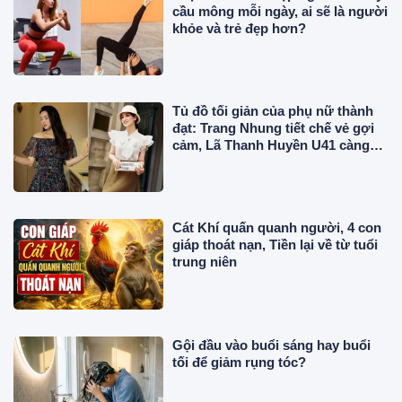
cầu mông mỗi ngày, ai sẽ là người
khỏe và trẻ đẹp hơn?
Tủ đồ tối giản của phụ nữ thành
đạt: Trang Nhung tiết chế vẻ gợi
cảm, Lã Thanh Huyền U41 càng
mặc thanh lịch càng cuốn hút
Cát Khí quấn quanh người, 4 con
giáp thoát nạn, Tiền lại về từ tuổi
trung niên
Gội đầu vào buổi sáng hay buổi
tối để giảm rụng tóc?