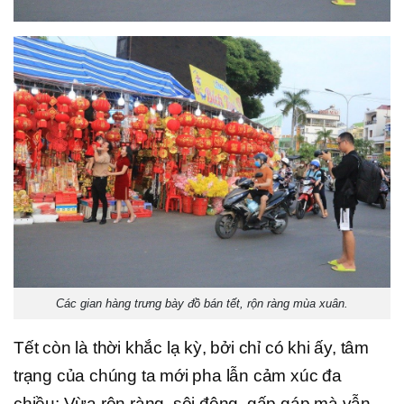
Các gian hàng trưng bày đồ bán tết, rộn ràng mùa xuân.
Tết còn là thời khắc lạ kỳ, bởi chỉ có khi ấy, tâm
trạng của chúng ta mới pha lẫn cảm xúc đa
chiều: Vừa rộn ràng, sôi động, gấp gáp mà vẫn