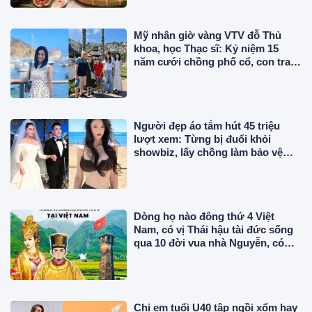
Mỹ nhân giờ vàng VTV đỗ Thủ
khoa, học Thạc sĩ: Kỷ niệm 15
năm cưới chồng phố cổ, con trai
tốt nghiệp ở Mỹ
Người đẹp áo tắm hút 45 triệu
lượt xem: Từng bị đuổi khỏi
showbiz, lấy chồng làm bảo vệ
lương 43 triệu/tháng
Dòng họ nào đông thứ 4 Việt
Nam, có vị Thái hậu tài đức sống
qua 10 đời vua nhà Nguyễn, có
công trong sử Việt?
Chị em tuổi U40 tập ngồi xổm hay