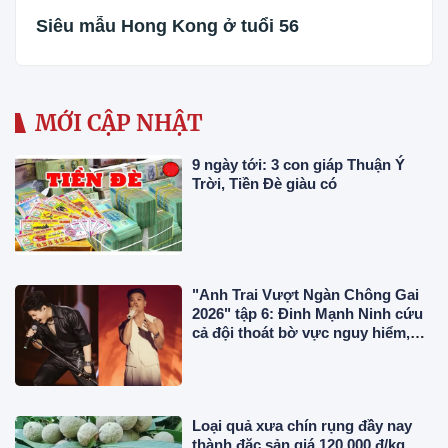
Siêu mẫu Hong Kong ở tuổi 56
MỚI CẬP NHẬT
9 ngày tới: 3 con giáp Thuận Ý
Trời, Tiền Đè giàu có
"Anh Trai Vượt Ngàn Chông Gai
2026" tập 6: Đinh Mạnh Ninh cứu
cả đội thoát bờ vực nguy hiểm,
chính thức công bố 2 concert
Loại quả xưa chín rụng đầy nay
thành đặc sản giá 120.000 đ/kg,