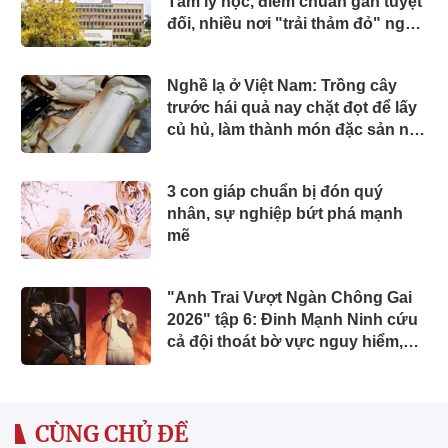
Tâm lý học, điểm chuẩn gần tuyệt
đối, nhiều nơi "trải thảm đỏ" ngay
khi tốt nghiệp
Nghề lạ ở Việt Nam: Trồng cây
trước hái quả nay chặt đọt để lấy
củ hủ, làm thành món đặc sản nổi
tiếng miền Tây
3 con giáp chuẩn bị đón quý
nhân, sự nghiệp bứt phá mạnh
mẽ
"Anh Trai Vượt Ngàn Chông Gai
2026" tập 6: Đinh Mạnh Ninh cứu
cả đội thoát bờ vực nguy hiểm,
chính thức công bố 2 concert
CÙNG CHỦ ĐỀ