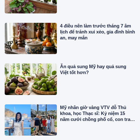
4 điều nên làm trước tháng 7 âm
lịch để tránh xui xẻo, gia đình bình
an, may mắn
Ăn quả sung Mỹ hay quả sung
Việt tốt hơn?
Mỹ nhân giờ vàng VTV đỗ Thủ
khoa, học Thạc sĩ: Kỷ niệm 15
năm cưới chồng phố cổ, con trai
tốt nghiệp ở Mỹ