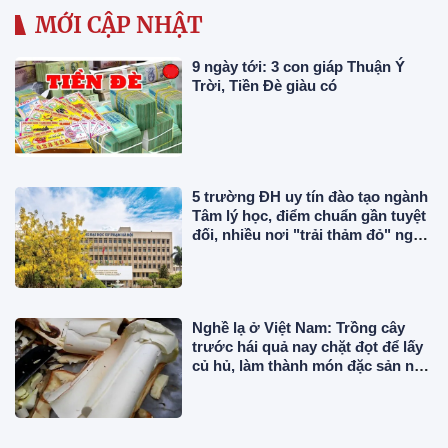
MỚI CẬP NHẬT
9 ngày tới: 3 con giáp Thuận Ý
Trời, Tiền Đè giàu có
5 trường ĐH uy tín đào tạo ngành
Tâm lý học, điểm chuẩn gần tuyệt
đối, nhiều nơi "trải thảm đỏ" ngay
khi tốt nghiệp
Nghề lạ ở Việt Nam: Trồng cây
trước hái quả nay chặt đọt để lấy
củ hủ, làm thành món đặc sản nổi
tiếng miền Tây