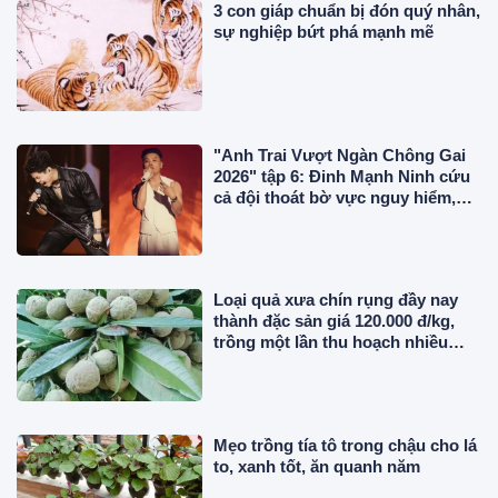
3 con giáp chuẩn bị đón quý nhân,
sự nghiệp bứt phá mạnh mẽ
"Anh Trai Vượt Ngàn Chông Gai
2026" tập 6: Đinh Mạnh Ninh cứu
cả đội thoát bờ vực nguy hiểm,
chính thức công bố 2 concert
Loại quả xưa chín rụng đầy nay
thành đặc sản giá 120.000 đ/kg,
trồng một lần thu hoạch nhiều
năm, du khách thích mê
Mẹo trồng tía tô trong chậu cho lá
to, xanh tốt, ăn quanh năm