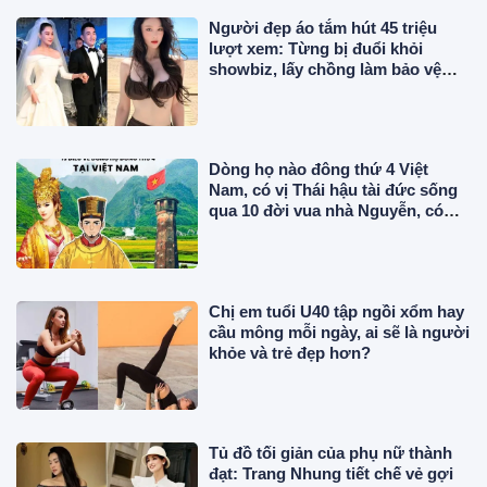
Người đẹp áo tắm hút 45 triệu
lượt xem: Từng bị đuổi khỏi
showbiz, lấy chồng làm bảo vệ
lương 43 triệu/tháng
Dòng họ nào đông thứ 4 Việt
Nam, có vị Thái hậu tài đức sống
qua 10 đời vua nhà Nguyễn, có
công trong sử Việt?
Chị em tuổi U40 tập ngồi xổm hay
cầu mông mỗi ngày, ai sẽ là người
khỏe và trẻ đẹp hơn?
Tủ đồ tối giản của phụ nữ thành
đạt: Trang Nhung tiết chế vẻ gợi