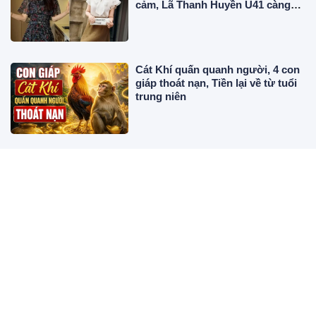
cảm, Lã Thanh Huyền U41 càng
mặc thanh lịch càng cuốn hút
Cát Khí quấn quanh người, 4 con
giáp thoát nạn, Tiền lại về từ tuổi
trung niên
Gội đầu vào buổi sáng hay buổi
tối để giảm rụng tóc?
7 ngày liên tục (10/8-17/8): 3 tuổi
Trúng Quả Đậm Giàu To