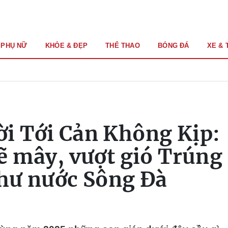
PHỤ NỮ
KHỎE & ĐẸP
THỂ THAO
BÓNG ĐÁ
XE & 
i Tới Cản Không Kịp:
rẽ mây, vượt gió Trúng
như nước Sông Đà