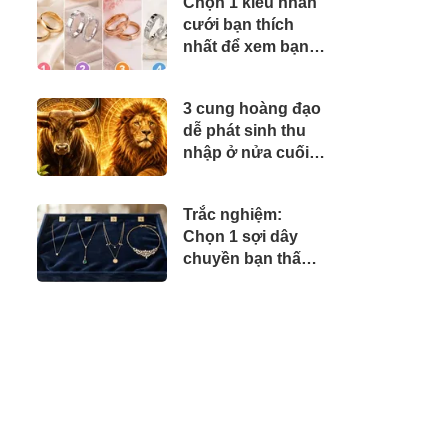
Chọn 1 kiểu nhẫn
cưới bạn thích
nhất để xem bạn
thế nào trong hôn
nhân
3 cung hoàng đạo
dễ phát sinh thu
nhập ở nửa cuối
tháng 8
Trắc nghiệm:
Chọn 1 sợi dây
chuyền bạn thấy
đẹp nhất