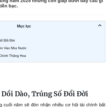
 cùng năm 2025 những con giáp dưới đây cầu gì
iền bạc.
Mục lục
Số Đổi Đời
Tiền Vào Như Nước
 Chính Thăng Hoa
 Dồi Dào, Trúng Số Đổi Đời
ng cuối năm sẽ đón nhận nhiều cơ hội tài chính bất