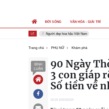
ĐỜI SỐNG
VĂN HÓA - GIẢI TRÍ
Người đẹp hoa hậu Việt Nam
Trang chủ
PHỤ NỮ
Khám phá
90 Ngày Thờ
BÌNH
LUẬN
3 con giáp 
Số tiền về 
19:29 10/10/2025