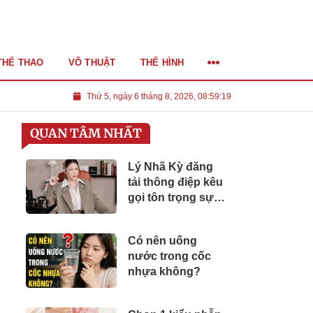
THỂ THAO
VÕ THUẬT
THỂ HÌNH
Thứ 5, ngày 6 tháng 8, 2026, 08:59:20
QUAN TÂM NHẤT
Lý Nhã Kỳ đăng
tải thông điệp kêu
gọi tôn trọng sự
thật, ứng xử văn
minh giữa ồn ào
Có nên uống
nước trong cốc
nhựa không?