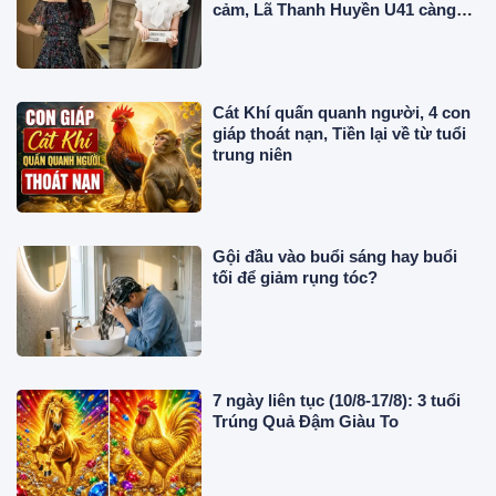
cảm, Lã Thanh Huyền U41 càng
mặc thanh lịch càng cuốn hút
Cát Khí quấn quanh người, 4 con
giáp thoát nạn, Tiền lại về từ tuổi
trung niên
Gội đầu vào buổi sáng hay buổi
tối để giảm rụng tóc?
7 ngày liên tục (10/8-17/8): 3 tuổi
Trúng Quả Đậm Giàu To