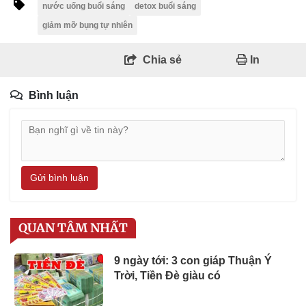
nước uống buổi sáng
detox buổi sáng
giảm mỡ bụng tự nhiên
Chia sẻ
In
Bình luận
Gửi bình luận
QUAN TÂM NHẤT
9 ngày tới: 3 con giáp Thuận Ý
Trời, Tiền Đè giàu có