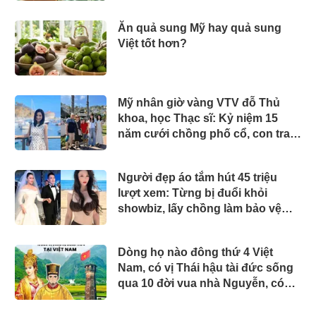
Ăn quả sung Mỹ hay quả sung
Việt tốt hơn?
Mỹ nhân giờ vàng VTV đỗ Thủ
khoa, học Thạc sĩ: Kỷ niệm 15
năm cưới chồng phố cổ, con trai
tốt nghiệp ở Mỹ
Người đẹp áo tắm hút 45 triệu
lượt xem: Từng bị đuổi khỏi
showbiz, lấy chồng làm bảo vệ
lương 43 triệu/tháng
Dòng họ nào đông thứ 4 Việt
Nam, có vị Thái hậu tài đức sống
qua 10 đời vua nhà Nguyễn, có
công trong sử Việt?