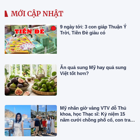
MỚI CẬP NHẬT
9 ngày tới: 3 con giáp Thuận Ý
Trời, Tiền Đè giàu có
Ăn quả sung Mỹ hay quả sung
Việt tốt hơn?
Mỹ nhân giờ vàng VTV đỗ Thủ
khoa, học Thạc sĩ: Kỷ niệm 15
năm cưới chồng phố cổ, con trai
tốt nghiệp ở Mỹ