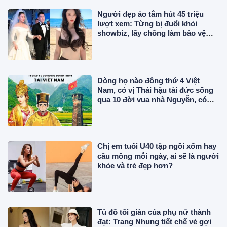
Người đẹp áo tắm hút 45 triệu
lượt xem: Từng bị đuổi khỏi
showbiz, lấy chồng làm bảo vệ
lương 43 triệu/tháng
Dòng họ nào đông thứ 4 Việt
Nam, có vị Thái hậu tài đức sống
qua 10 đời vua nhà Nguyễn, có
công trong sử Việt?
Chị em tuổi U40 tập ngồi xổm hay
cầu mông mỗi ngày, ai sẽ là người
khỏe và trẻ đẹp hơn?
Tủ đồ tối giản của phụ nữ thành
đạt: Trang Nhung tiết chế vẻ gợi