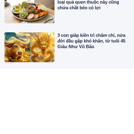
loại quả quen thuộc này cũng
chứa chất béo có lợi
3 con giáp kiên trì chăm chỉ, nửa
đời đầu gặp khó khăn, từ tuổi 45
Giàu Như Vũ Bão
Ăn thịt bò tái có bổ hơn bò chín?
Sự thật khiến nhiều người bất
ngờ
Từ 10 đến 16/8, 4 tuổi tài lộc
chẳng rời tay, may mắn nhất tuần