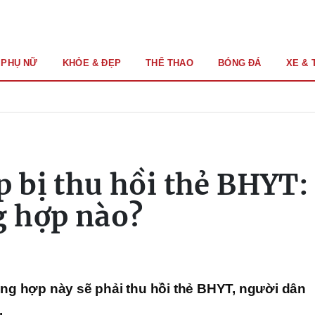
PHỤ NỮ
KHỎE & ĐẸP
THỂ THAO
BÓNG ĐÁ
XE & 
p bị thu hồi thẻ BHYT:
g hợp nào?
ng hợp này sẽ phải thu hồi thẻ BHYT, người dân
.