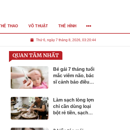
THỂ THAO
VÕ THUẬT
THỂ HÌNH
Thứ 6, ngày 7 tháng 8, 2026, 03:20:46
QUAN TÂM NHẤT
Bé gái 7 tháng tuổi
mắc viêm não, bác
sĩ cảnh báo điều
bố mẹ tuyệt đối
không được chủ
Làm sạch lòng lợn
quan
chỉ cần dùng loại
bột rẻ tiền, sạch
nhanh, không mùi
tanh