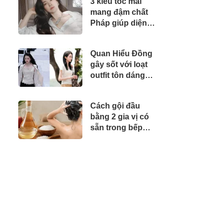
3 kiểu tóc mái
mang đậm chất
Pháp giúp diện
mạo thanh lịch và
cuốn hút hơn
Quan Hiểu Đồng
gây sốt với loạt
outfit tôn dáng
cũng khiến phái
đẹp muốn học
Cách gội đầu
theo
bằng 2 gia vị có
sẵn trong bếp
giúp sạch da đầu,
giảm ngứa, hạn
chế gàu