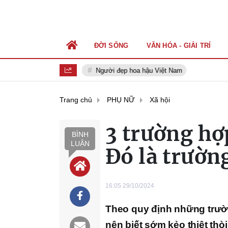
ĐỜI SỐNG
VĂN HÓA - GIẢI TRÍ
Người đẹp hoa hậu Việt Nam
Trang chủ
PHỤ NỮ
Xã hội
3 trường hợ
BÌNH
LUẬN
Đó là trườn
16:05 29/10/2024
Theo quy định những trườ
nên biết sớm kẻo thiệt thòi