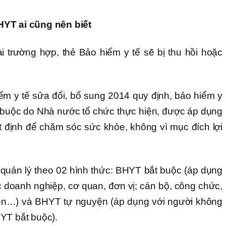
HYT ai cũng nên biết
i trường hợp, thẻ Bảo hiểm y tế sẽ bị thu hồi hoặc
ểm y tế sửa đổi, bổ sung 2014 quy định, bảo hiểm y
t buộc do Nhà nước tổ chức thực hiện, được áp dụng
ật định để chăm sóc sức khỏe, không vì mục đích lợi
quản lý theo 02 hình thức: BHYT bắt buộc (áp dụng
c doanh nghiệp, cơ quan, đơn vị; cán bộ, công chức,
viên…) và BHYT tự nguyện (áp dụng với người không
YT bắt buộc).