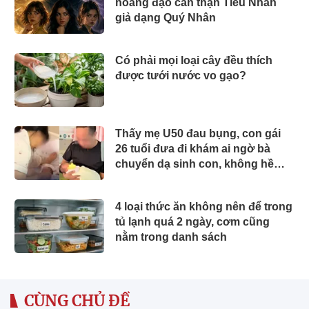
hoàng đạo cẩn thận Tiểu Nhân
giả dạng Quý Nhân
Có phải mọi loại cây đều thích
được tưới nước vo gạo?
Thấy mẹ U50 đau bụng, con gái
26 tuổi đưa đi khám ai ngờ bà
chuyển dạ sinh con, không hề
biết mình có thai
4 loại thức ăn không nên để trong
tủ lạnh quá 2 ngày, cơm cũng
nằm trong danh sách
CÙNG CHỦ ĐỀ