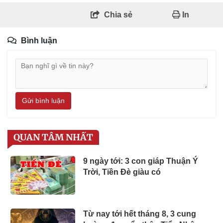
Chia sẻ
In
Bình luận
Gửi bình luận
QUAN TÂM NHẤT
9 ngày tới: 3 con giáp Thuận Ý
Trời, Tiền Đè giàu có
Từ nay tới hết tháng 8, 3 cung