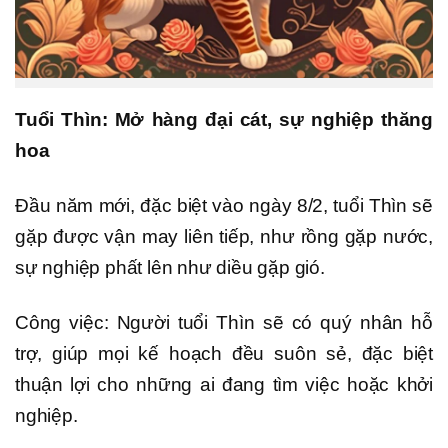
Tuổi Thìn: Mở hàng đại cát, sự nghiệp thăng
hoa
Đầu năm mới, đặc biệt vào ngày 8/2, tuổi Thìn sẽ
gặp được vận may liên tiếp, như rồng gặp nước,
sự nghiệp phất lên như diều gặp gió.
Công việc: Người tuổi Thìn sẽ có quý nhân hỗ
trợ, giúp mọi kế hoạch đều suôn sẻ, đặc biệt
thuận lợi cho những ai đang tìm việc hoặc khởi
nghiệp.