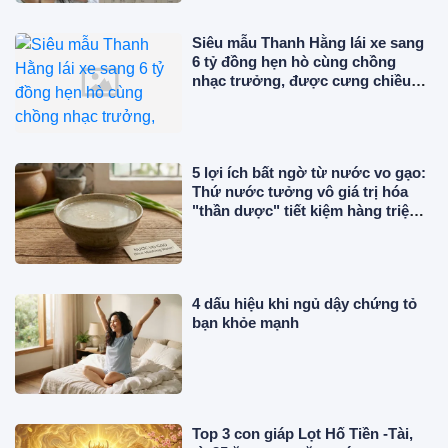
Siêu mẫu Thanh Hằng lái xe sang
6 tỷ đồng hẹn hò cùng chồng
nhạc trưởng, được cưng chiều
nên ngày càng trẻ trung
5 lợi ích bất ngờ từ nước vo gạo:
Thứ nước tưởng vô giá trị hóa
"thần dược" tiết kiệm hàng triệu
đồng!
4 dấu hiệu khi ngủ dậy chứng tỏ
bạn khỏe mạnh
Top 3 con giáp Lọt Hố Tiền -Tài,