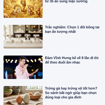
từ 35 ăn sung mặc sướng
Trắc nghiệm: Chọn 1 đôi bông tai
bạn ấn tượng nhất
Đàm Vĩnh Hưng kể về 8 lần đi thi
để theo đuổi âm nhạc
Trứng gà hay trứng vịt tốt hơn?
So sánh bất ngờ giúp bạn chọn
đúng loại cho gia đình