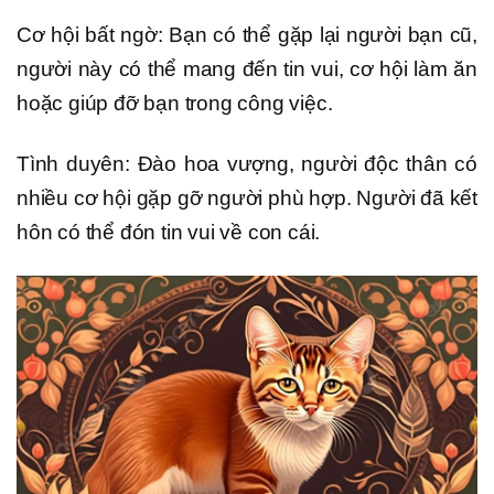
Cơ hội bất ngờ: Bạn có thể gặp lại người bạn cũ,
người này có thể mang đến tin vui, cơ hội làm ăn
hoặc giúp đỡ bạn trong công việc.
Tình duyên: Đào hoa vượng, người độc thân có
nhiều cơ hội gặp gỡ người phù hợp. Người đã kết
hôn có thể đón tin vui về con cái.