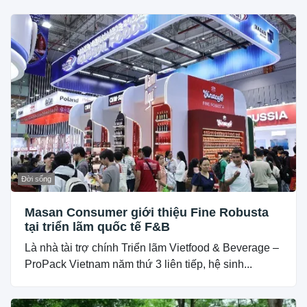
Đời sống
Masan Consumer giới thiệu Fine Robusta
tại triển lãm quốc tế F&B
Là nhà tài trợ chính Triển lãm Vietfood & Beverage –
ProPack Vietnam năm thứ 3 liên tiếp, hệ sinh...