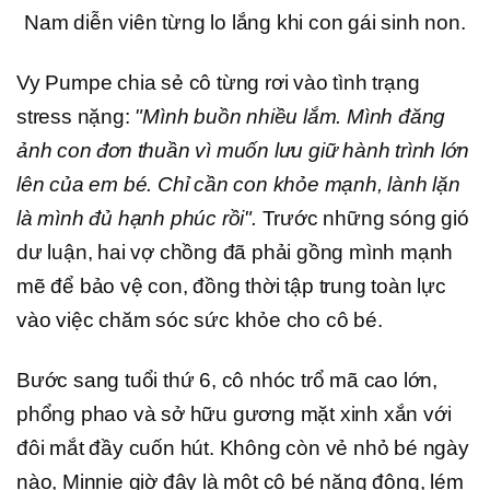
Nam diễn viên từng lo lắng khi con gái sinh non.
Vy Pumpe chia sẻ cô từng rơi vào tình trạng
stress nặng:
"Mình buồn nhiều lắm. Mình đăng
ảnh con đơn thuần vì muốn lưu giữ hành trình lớn
lên của em bé. Chỉ cần con khỏe mạnh, lành lặn
là mình đủ hạnh phúc rồi".
Trước những sóng gió
dư luận, hai vợ chồng đã phải gồng mình mạnh
mẽ để bảo vệ con, đồng thời tập trung toàn lực
vào việc chăm sóc sức khỏe cho cô bé.
Bước sang tuổi thứ 6, cô nhóc trổ mã cao lớn,
phổng phao và sở hữu gương mặt xinh xắn với
đôi mắt đầy cuốn hút. Không còn vẻ nhỏ bé ngày
nào, Minnie giờ đây là một cô bé năng động, lém