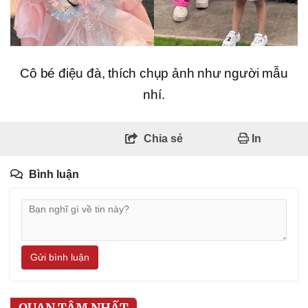
Cô bé điệu đà, thích chụp ảnh như người mẫu
nhí.
Chia sẻ
In
Bình luận
Gửi bình luận
QUAN TÂM NHẤT