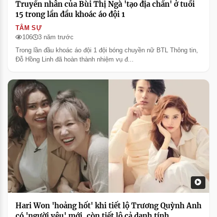
Truyền nhân của Bùi Thị Ngà 'tạo địa chấn' ở tuổi
15 trong lần đầu khoác áo đội 1
TÂM SỰ
106
3 năm trước
Trong lần đầu khoác áo đội 1 đội bóng chuyền nữ BTL Thông tin,
Đỗ Hồng Linh đã hoàn thành nhiệm vụ đ...
Hari Won 'hoảng hốt' khi tiết lộ Trương Quỳnh Anh
có 'người yêu' mới, còn tiết lộ cả danh tính