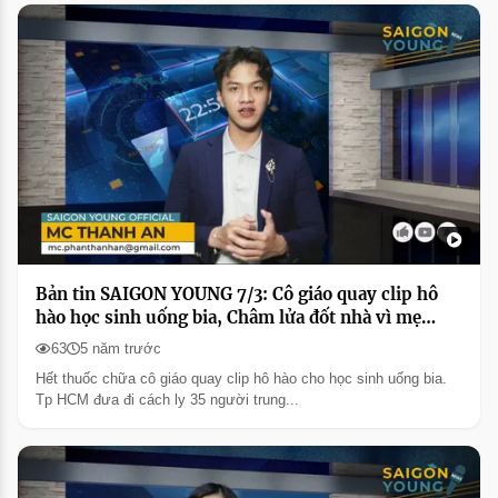
Bản tin SAIGON YOUNG 7/3: Cô giáo quay clip hô
hào học sinh uống bia, Châm lửa đốt nhà vì mẹ
không cho tiền
63
5 năm trước
Hết thuốc chữa cô giáo quay clip hô hào cho học sinh uống bia.
Tp HCM đưa đi cách ly 35 người trung...