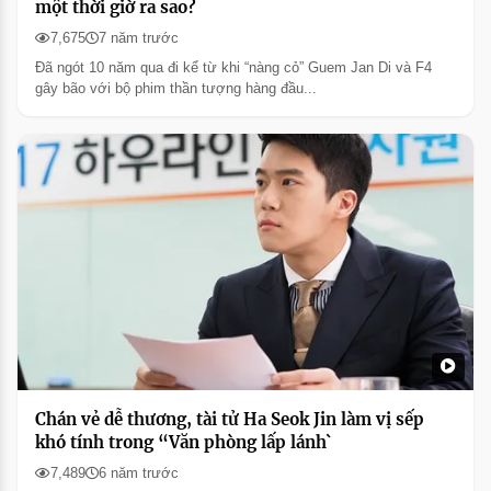
một thời giờ ra sao?
7,675
7 năm trước
Đã ngót 10 năm qua đi kể từ khi “nàng cỏ” Guem Jan Di và F4
gây bão với bộ phim thần tượng hàng đầu...
Chán vẻ dễ thương, tài tử Ha Seok Jin làm vị sếp
khó tính trong “Văn phòng lấp lánh`
7,489
6 năm trước