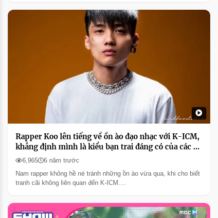
Rapper Koo lên tiếng về ồn ào đạo nhạc với K-ICM,
khẳng định mình là kiểu bạn trai đáng có của các cô
gái
6,965
6 năm trước
Nam rapper không hề né tránh những ồn ào vừa qua, khi cho biết
tranh cãi không liên quan đến K-ICM....