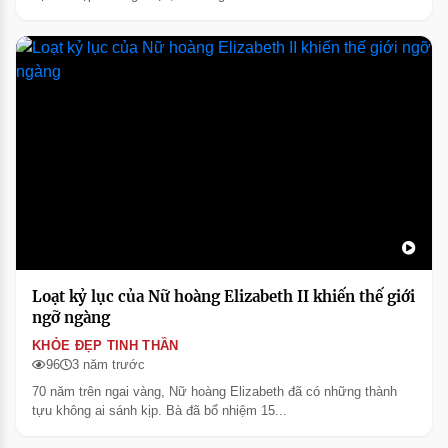
Loạt kỷ lục của Nữ hoàng Elizabeth II khiến thế giới
ngỡ ngàng
KHỎE ĐẸP TINH THẦN
96
3 năm trước
70 năm trên ngai vàng, Nữ hoàng Elizabeth đã có những thành
tựu không ai sánh kịp. Bà đã bổ nhiệm 15...