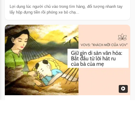
Lợi dụng lúc người chủ vào trong tìm hàng, đối tượng nhanh tay
lấy hộp đựng tiền rồi phóng xe bỏ chạ...
Giữ gìn di sản văn hóa: Bắt đầu từ lời hát ru của bà
của mẹ
39
5 năm trước
Việc giáo dục di sản từ nhà đến trường sẽ làm cho thế hệ sau
không lãng quên quá khứ, sẽ hiểu biết v...