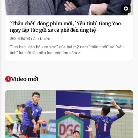
`Thần chết` đóng phim mới, `Yêu tinh` Gong Yoo
ngay lập tức gửi xe cà phê đến ủng hộ
3,695
8 năm trước
Tình bạn "gắn bó keo sơn" của hai mỹ nam "thần chết" và "yêu
tinh" lại một lần nữa làm các fan cảm đ...
Video mới