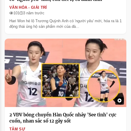
VĂN HÓA - GIẢI TRÍ
101
3 năm trước
Hari Won hé lộ Trương Quỳnh Anh có 'người yêu' mới, hóa ra là 1
động thái ủng hộ sản phẩm mới của đà...
2 VĐV bóng chuyền Hàn Quốc nhảy 'See tình' cực
cuốn, nhan sắc số 12 gây sốt
TÂM SỰ