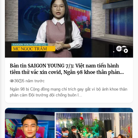
Bản tin SAIGON YOUNG 7/3: Việt nam tiến hành
tiêm thử vắc xin covid, Ngân 98 khoe thân phản
cảm
36
5 năm trước
Ngân 98 bị Cộng đồng mạng chỉ trích gay gắt vì bộ ảnh khoe thân
phản cảm Đội trưởng đội chống buôn l...